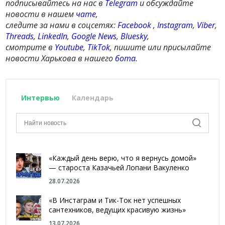
подписывайтесь на нас в
Telegram
и обсуждайте
новости в нашем
чате
,
следите за нами в соцсетях:
Facebook
,
Instagram
,
Viber
,
Threads
,
LinkedIn
,
Google News
,
Bluesky
,
смотрите в
Youtube
,
TikTok
, пишите или присылайте
новости Харькова в нашего
бота
.
Интервью
Календарь
«Каждый день верю, что я вернусь домой»
— староста Казачьей Лопани Вакуленко
28.07.2026
«В Инстаграм и Тик-Ток нет успешных
сантехников, ведущих красивую жизнь»
13.07.2026