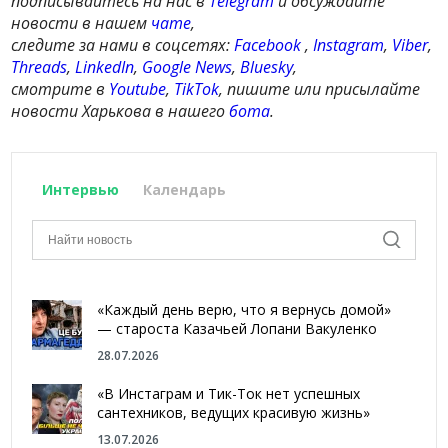
подписывайтесь на нас в
Telegram
и обсуждайте
новости в нашем
чате
,
следите за нами в соцсетях:
Facebook
,
Instagram
,
Viber
,
Threads
,
LinkedIn
,
Google News
,
Bluesky
,
смотрите в
Youtube
,
TikTok
, пишите или присылайте
новости Харькова в нашего
бота
.
Интервью
Календарь
«Каждый день верю, что я вернусь домой»
— староста Казачьей Лопани Вакуленко
28.07.2026
«В Инстаграм и Тик-Ток нет успешных
сантехников, ведущих красивую жизнь»
13.07.2026