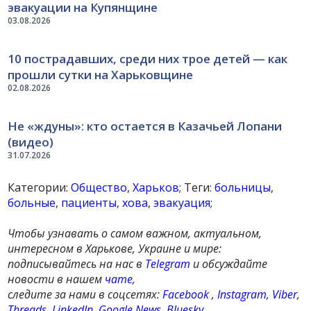
эвакуации на Купянщине
03.08.2026
10 пострадавших, среди них трое детей — как
прошли сутки на Харьковщине
02.08.2026
Не «ждуны»: кто остается в Казачьей Лопани
(видео)
31.07.2026
Категории:
Общество
,
Харьков
; Теги:
больницы
,
больные
,
пациенты
,
хова
,
эвакуация
;
Чтобы узнавать о самом важном, актуальном,
интересном в Харькове, Украине и мире:
подписывайтесь на нас в
Telegram
и обсуждайте
новости в нашем
чате
,
следите за нами в соцсетях:
Facebook
,
Instagram
,
Viber
,
Threads
,
LinkedIn
,
Google News
,
Bluesky
,