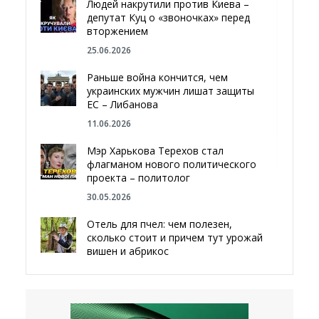
Людей накрутили против Киева –
депутат Куц о «звоночках» перед
вторжением
25.06.2026
Раньше война кончится, чем
украинских мужчин лишат защиты
ЕС – Либанова
11.06.2026
Мэр Харькова Терехов стал
флагманом нового политического
проекта – политолог
30.05.2026
Отель для пчел: чем полезен,
сколько стоит и причем тут урожай
вишен и абрикос
29.05.2026
Мы даже делали гробы — мэр
Чугуева, города, который устоял,