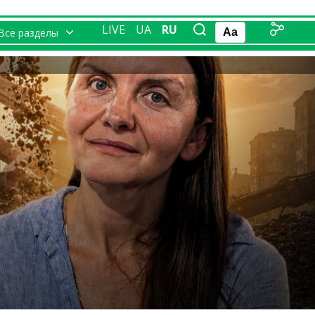
LIVE
UA
RU
Все разделы
Aa