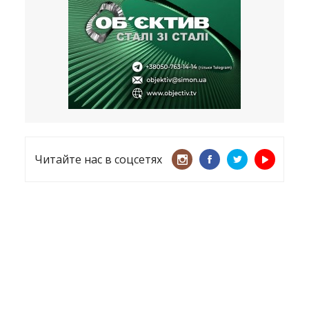
несмотря ни на что
21.05.2026
«ТЦК нарушает закон? Пусть
платят!» Как благодаря штрафу
женщину сняли с учета
15.05.2026
Читайте нас в соцсетях