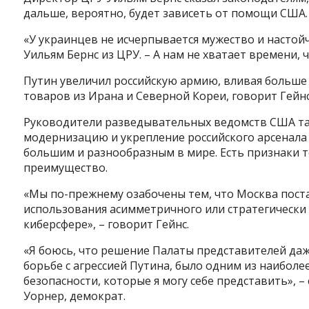
дальше, вероятно, будет зависеть от помощи США.
«У украинцев не исчерпывается мужество и настойч
Уильям Бернс из ЦРУ. – А нам не хватает времени, 
Путин увеличил российскую армию, вливая больше 
товаров из Ирана и Северной Кореи, говорит Гейнс
Руководители разведывательных ведомств США так
модернизацию и укрепление российского арсенала 
большим и разнообразным в мире. Есть признаки то
Instagram
Facebook
Twitter
Youtube
преимущество.
«Мы по-прежнему озабочены тем, что Москва пост
использования асимметричного или стратегически 
киберсфере», – говорит Гейнс.
«Я боюсь, что решение Палаты представителей да
борьбе с агрессией Путина, было одним из наибол
безопасности, которые я могу себе представить», 
Уорнер, демократ.