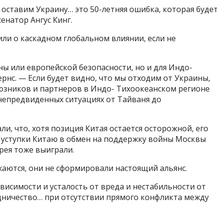
 оставим Украину… это 50-летняя ошибка, которая буде
енатор Ангус Кинг.
и о каскадном глобальном влиянии, если не
ны или европейской безопасности, но и для Индо-
рнс. — Если будет видно, что мы отходим от Украины,
оюзников и партнеров в Индо- Тихоокеанском регионе
непредвиденных ситуациях от Тайваня до
, что, хотя позиция Китая остается осторожной, его
а уступки Китаю в обмен на поддержку войны Москвы
рея тоже выиграли.
ижаются, они не сформировали настоящий альянс.
исимости и усталость от вреда и нестабильности от
удничество… при отсутствии прямого конфликта между