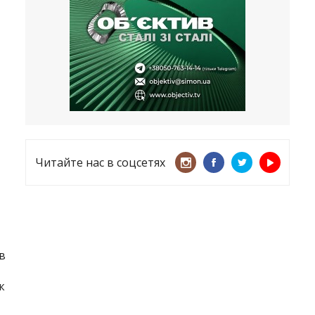
несмотря ни на что
21.05.2026
«ТЦК нарушает закон? Пусть
платят!» Как благодаря штрафу
женщину сняли с учета
15.05.2026
Читайте нас в соцсетях
в
к