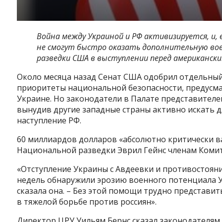
Война между Украиной и РФ активизируется, и, 
не смогут быстро оказать дополнительную вое
разведки США в выступлении перед американск
Около месяца назад Сенат США одобрил отдельны
приоритеты национальной безопасности, предус
Украине. Но законодатели в Палате представителе
вынудив другие западные страны активно искать д
наступление РФ.
60 миллиардов долларов «абсолютно критически в
Национальной разведки Эврил Гейнс членам Комит
«Отступление Украины с Авдеевки и противостояни
недель обнаружили эрозию военного потенциала 
сказала она. – Без этой помощи трудно представи
в тяжелой борьбе против россиян».
Директор ЦРУ Уильям Бернс сказал законодателям, 