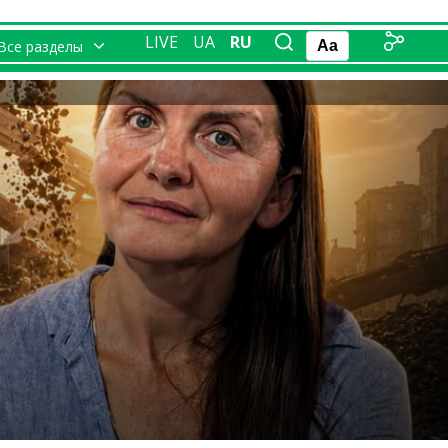
LIVE
UA
RU
Все разделы
Aa