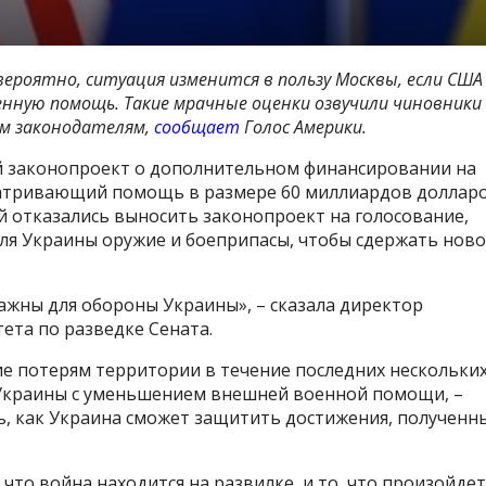
вероятно, ситуация изменится в пользу Москвы, если США
нную помощь. Такие мрачные оценки озвучили чиновники
им законодателям,
сообщает
Голос Америки.
й законопроект о дополнительном финансировании на
матривающий помощь в размере 60 миллиардов доллар
й отказались выносить законопроект на голосование,
ля Украины оружие и боеприпасы, чтобы сдержать ново
ажны для обороны Украины», – сказала директор
ета по разведке Сената.
е потерям территории в течение последних нескольки
Украины с уменьшением внешней военной помощи, –
ть, как Украина сможет защитить достижения, полученн
что война находится на развилке, и то, что произойдет