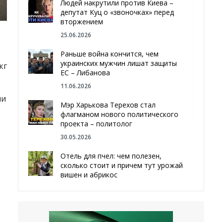
Людей накрутили против Киева –
депутат Куц о «звоночках» перед
вторжением
25.06.2026
Раньше война кончится, чем
украинских мужчин лишат защиты
кг
ЕС – Либанова
11.06.2026
ни
Мэр Харькова Терехов стал
флагманом нового политического
проекта – политолог
30.05.2026
Отель для пчел: чем полезен,
сколько стоит и причем тут урожай
вишен и абрикос
29.05.2026
Мы даже делали гробы — мэр
Чугуева, города, который устоял,