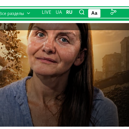
LIVE
UA
RU
Все разделы
Aa