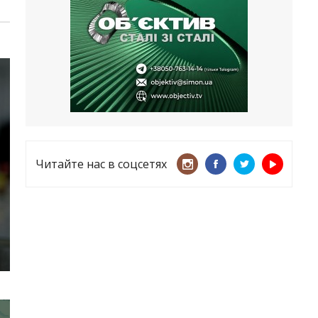
несмотря ни на что
21.05.2026
«ТЦК нарушает закон? Пусть
платят!» Как благодаря штрафу
женщину сняли с учета
15.05.2026
Читайте нас в соцсетях