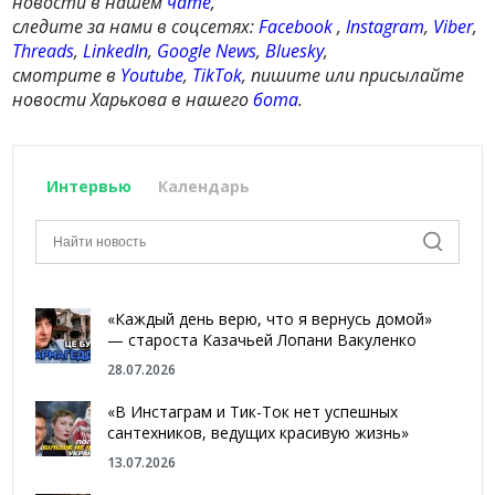
новости в нашем
чате
,
следите за нами в соцсетях:
Facebook
,
Instagram
,
Viber
,
Threads
,
LinkedIn
,
Google News
,
Bluesky
,
смотрите в
Youtube
,
TikTok
, пишите или присылайте
новости Харькова в нашего
бота
.
Интервью
Календарь
«Каждый день верю, что я вернусь домой»
— староста Казачьей Лопани Вакуленко
28.07.2026
«В Инстаграм и Тик-Ток нет успешных
сантехников, ведущих красивую жизнь»
13.07.2026