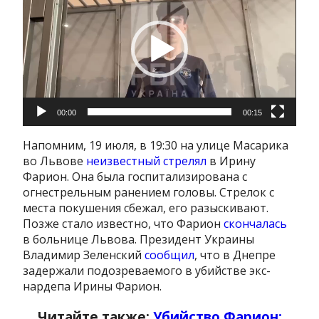
00:00
00:15
Напомним, 19 июля, в 19:30 на улице Масарика
во Львове
неизвестный стрелял
в Ирину
Фарион. Она была госпитализирована с
огнестрельным ранением головы. Стрелок с
места покушения сбежал, его разыскивают.
Позже стало известно, что Фарион
скончалась
в больнице Львова. Президент Украины
Владимир Зеленский
сообщил
, что в Днепре
задержали подозреваемого в убийстве экс-
нардепа Ирины Фарион.
Читайте также:
Убийство Фарион: