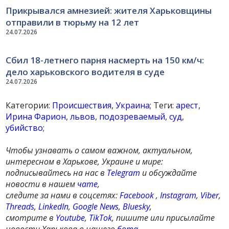
Прикрывался амнезией: жителя Харьковщины
отправили в тюрьму на 12 лет
24.07.2026
Сбил 18-летнего парня насмерть на 150 км/ч:
дело харьковского водителя в суде
24.07.2026
Категории:
Происшествия
,
Украина
; Теги:
арест
,
Ирина Фарион
,
львов
,
подозреваемый
,
суд
,
убийство
;
Чтобы узнавать о самом важном, актуальном,
интересном в Харькове, Украине и мире:
подписывайтесь на нас в
Telegram
и обсуждайте
новости в нашем
чате
,
следите за нами в соцсетях:
Facebook
,
Instagram
,
Viber
,
Threads
,
LinkedIn
,
Google News
,
Bluesky
,
смотрите в
Youtube
,
TikTok
, пишите или присылайте
новости Харькова в нашего
бота
.