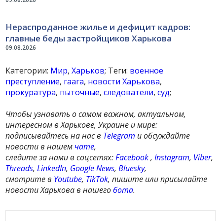
Нераспроданное жилье и дефицит кадров:
главные беды застройщиков Харькова
09.08.2026
Категории:
Мир
,
Харьков
; Теги:
военное
преступление
,
гаага
,
новости Харькова
,
прокуратура
,
пыточные
,
следователи
,
суд
;
Чтобы узнавать о самом важном, актуальном,
интересном в Харькове, Украине и мире:
подписывайтесь на нас в
Telegram
и обсуждайте
новости в нашем
чате
,
следите за нами в соцсетях:
Facebook
,
Instagram
,
Viber
,
Threads
,
LinkedIn
,
Google News
,
Bluesky
,
смотрите в
Youtube
,
TikTok
, пишите или присылайте
новости Харькова в нашего
бота
.