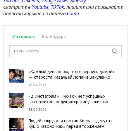
Threads
,
LinkedIn
,
Google News
,
Bluesky
,
смотрите в
Youtube
,
TikTok
, пишите или присылайте
новости Харькова в нашего
бота
.
Интервью
Календарь
«Каждый день верю, что я вернусь домой»
— староста Казачьей Лопани Вакуленко
28.07.2026
«В Инстаграм и Тик-Ток нет успешных
сантехников, ведущих красивую жизнь»
13.07.2026
Людей накрутили против Киева – депутат
Куц о «звоночках» перед вторжением