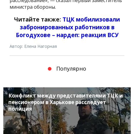
расследование», — сказал первый заместитель
министра обороны.
Читайте также:
ТЦК мобилизовали
забронированных работников в
Богодухове – нардеп: реакция ВСУ
Автор: Елена Нагорная
Популярно
Конфликт между представителями ТЦК и
пенсионером в Харькове расследует
полиция