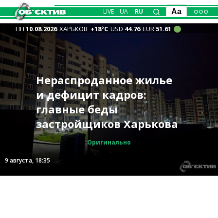
LIVE
UA
RU
Aa
ПН
10.08.2026
ХАРЬКОВ
+18°С
USD
44.76
EUR
51.61
Детский аниматор в
Нераспроданное жилье
ISW: у ВСУ успехи в
Новости Харькова —
«Бандеролями» по дому
Харькове заявил об
и дефицит кадров:
Новые «прилеты» в
районе Волчанска, РФ,
главное за 9 августа:
и складу в Харькове —
избиении работниками
главные беды
Харькове: РФ атаковала
вероятно, движется к
удар по жилому дому,
один погибший и 37
ТЦК: данные полиции
застройщиков Харькова
объект инфраструктуры
Белому Колодезю
успехи ВСУ
пострадавших
Происшествия
Происшествия
Происшествия
Происшествия
Оригинально
Фронт
9 августа, 19:36
9 августа, 18:35
9 августа, 17:24
9 августа, 08:41
9 августа, 19:46
9 августа, 13:57