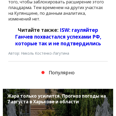
того, чтобы заблокировать расширение этого
плацдарма. Тем временем на других участках
на Купянщине, по данным аналитика,
изменений нет.
Читайте также:
ISW: гауляйтер
Ганчев похвастался успехами РФ,
которые так и не подтвердились
Автор: Николь Костенко-Лагутина
Популярно
Жара только усилится. Прогноз погоды на
7 августа в Харькове и области