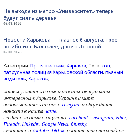
На выходе из метро «Университет» теперь
будут сиять деревья
06.08.2026
Новости Харькова — главное 6 августа: трое
погибших в Балаклее, двое в Лозовой
06.08.2026
Категории:
Происшествия
,
Харьков
; Теги:
коп
,
патрульная полиция Харьковской области
,
пьяный
водитель
,
Харьков
;
Чтобы узнавать о самом важном, актуальном,
интересном в Харькове, Украине и мире:
подписывайтесь на нас в
Telegram
и обсуждайте
новости в нашем
чате
,
следите за нами в соцсетях:
Facebook
,
Instagram
,
Viber
,
Threads
,
LinkedIn
,
Google News
,
Bluesky
,
смотрите в
Youtube
,
TikTok
, пишите или присылайте