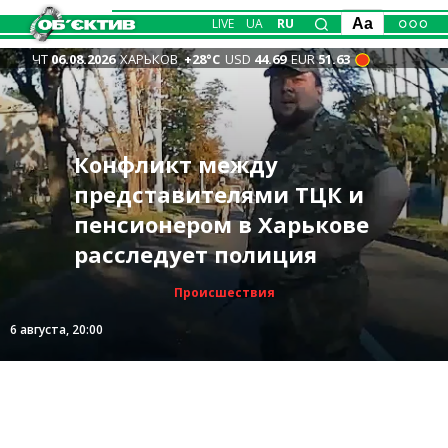
LIVE
UA
RU
Aa
ЧТ
06.08.2026
ХАРЬКОВ
+28°С
USD
44.69
EUR
51.63
Конфликт между
представителями ТЦК и
пенсионером в Харькове
расследует полиция
Происшествия
6 августа, 20:00