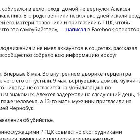
 собирался в велопоход, домой не вернулся. Алексея
ожалению. Его родственники несколько дней искали вез
ней его матери позвонили и пригласили в ТЦК, чтобы
что это самоубийство», —
написал
в Facebook оператор
одвижения и не имел аккаунтов в соцсетях, рассказал
елосообщество собрало всю информацию вокруг
ы. Впервые 8 мая. Во внутреннем дворике терцентра
е чего его отпустили. 9 мая, вернувшись домой, мужчин
то никогда не согласится на мобилизацию по
ым знакомых, Алексея задержали на следующий день, 1
опаже человека, а 13-го мать мужчины пригласили на
ией Чернобук.
аявления об убийстве.
еннослужащими РТЦК совместно с сотрудниками
вления личности и проверки военно-учетных