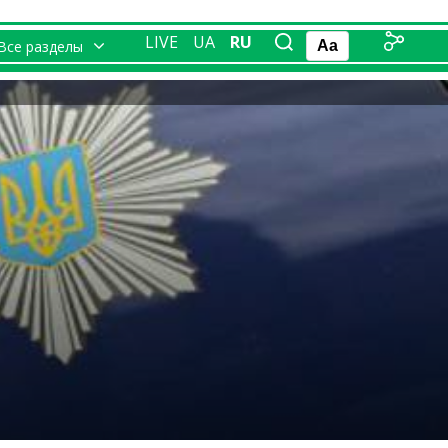
LIVE
UA
RU
Все разделы
Aa