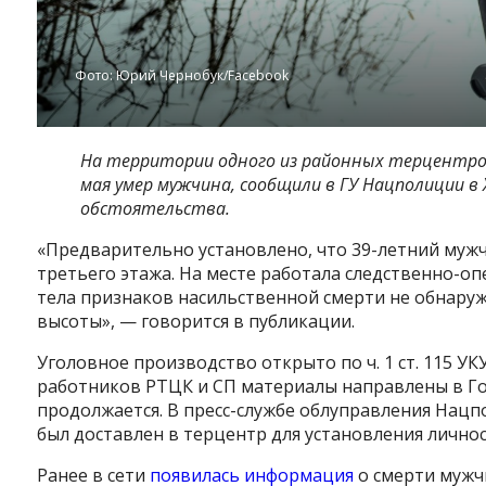
Фото: Юрий Чернобук/Facebook
На территории одного из районных терцентров
мая умер мужчина, сообщили в ГУ Нацполиции в
обстоятельства.
«Предварительно установлено, что 39-летний муж
третьего этажа. На месте работала следственно-оп
тела признаков насильственной смерти не обнаруж
высоты», — говорится в публикации.
Уголовное производство открыто по ч. 1 ст. 115 У
работников РТЦК и СП материалы направлены в Го
продолжается. В пресс-службе облуправления Нацп
был доставлен в терцентр для установления личнос
Ранее в сети
появилась информация
о смерти мужч