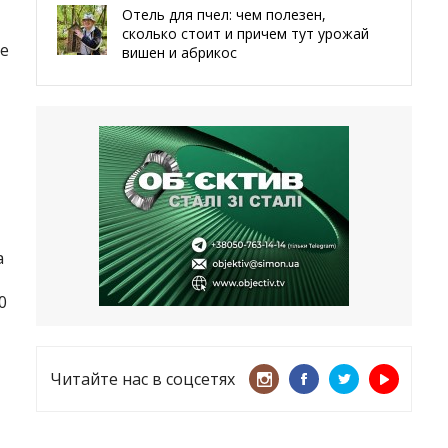
Отель для пчел: чем полезен,
сколько стоит и причем тут урожай
де
вишен и абрикос
29.05.2026
Мы даже делали гробы — мэр
Чугуева, города, который устоял,
несмотря ни на что
21.05.2026
«ТЦК нарушает закон? Пусть
платят!» Как благодаря штрафу
а
женщину сняли с учета
15.05.2026
0
Читайте нас в соцсетях