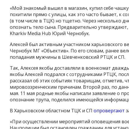
«Мой знакомый вышел в магазин, купил себе чашку,
похитили прямо с улицы, как это часто бывает, к с
(в том числе в ТЦК) но тщетно. Через несколько д
опознать тело сына. Предварительно утверждают, 
Kharkiv Media Hub Юрий Чернобук.
Алексей был активным участником харьковского вел
Чернобук МГ «Объектив». По его словам, ранее в
попадания мужчины в Шевченковский РТЦК и СП.
Так, Алексея якобы доставляли в военкомат дважд
якобы Алексей подрался с сотрудниками РТЦК, посл
рассказал об этих событиях товарищам, отметив, ч
мировоззренческим причинам. Второй раз, по данн
мая. 11 мая родные якобы написали заявление о пр
опознание трупа, поделился имеющейся информац
Instagram
Facebook
Twitter
Youtube
В Харьковском областном ТЦК и СП
опровергают
з
«При осуществлении мероприятий оповещения во
Нацполиции был остановлен гражданин для устано