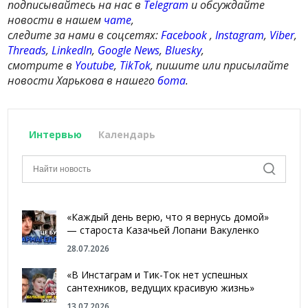
подписывайтесь на нас в
Telegram
и обсуждайте
новости в нашем
чате
,
следите за нами в соцсетях:
Facebook
,
Instagram
,
Viber
,
Threads
,
LinkedIn
,
Google News
,
Bluesky
,
смотрите в
Youtube
,
TikTok
, пишите или присылайте
новости Харькова в нашего
бота
.
Интервью
Календарь
«Каждый день верю, что я вернусь домой»
— староста Казачьей Лопани Вакуленко
28.07.2026
«В Инстаграм и Тик-Ток нет успешных
сантехников, ведущих красивую жизнь»
13.07.2026