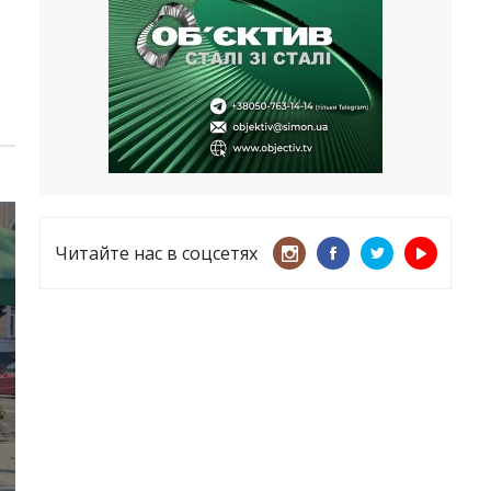
несмотря ни на что
21.05.2026
«ТЦК нарушает закон? Пусть
платят!» Как благодаря штрафу
женщину сняли с учета
15.05.2026
Читайте нас в соцсетях