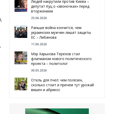
Людей накрутили против Киева –
депутат Куц о «звоночках» перед
вторжением
25.06.2026
,
Раньше война кончится, чем
украинских мужчин лишат защиты
ЕС – Либанова
11.06.2026
ь
Мэр Харькова Терехов стал
флагманом нового политического
проекта – политолог
30.05.2026
Отель для пчел: чем полезен,
сколько стоит и причем тут урожай
вишен и абрикос
29.05.2026
Мы даже делали гробы — мэр
Чугуева, города, который устоял,