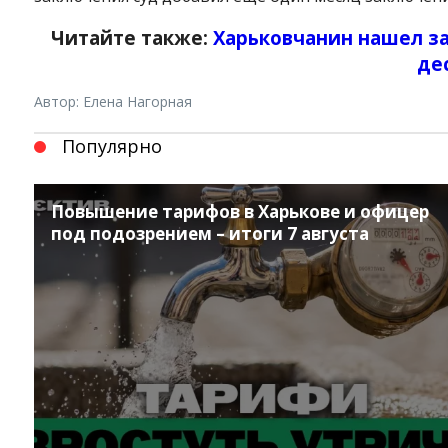
Читайте также:
Харьковчанин нашел за
де
Автор: Елена Нагорная
Популярно
Повышение тарифов в Харькове и офицер
Instagram
Facebook
Twitter
Youtube
под подозрением – итоги 7 августа