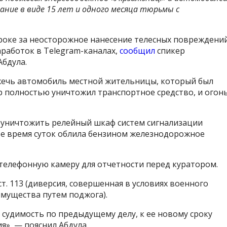
зание в виде 15 лет и одного месяца тюрьмы с
роке за неосторожное нанесение телесных повреждений
аработок в Telegram-каналах,
сообщил
спикер
Абдула.
сжечь автомобиль местной жительницы, который был
 полностью уничтожил транспортное средство, и огон
: уничтожить релейный шкаф систем сигнализации
ное время суток облила бензином железнодорожное
телефонную камеру для отчетности перед куратором.
ст. 113 (диверсия, совершенная в условиях военного
 имущества путем поджога).
удимость по предыдущему делу, к ее новому сроку
я», — пояснил Абдула.