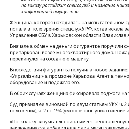
по заказу российских спецслужб и назначил нака
конфискацией имущества.
Женщина, которая находилась на испытательном с
попала в поле зрения спецслужб РФ, когда искала з
Управления СБУ в Харьковской области Владислав 
Вначале в обмен на деньги фигурантке поручили 
припаркован возле многоквартирного дома. Пожар
перекинулся на соседнюю машину.
Впоследствии фигурантка получила новое задание
«Укрзалізниці» в промзоне Харькова. Агент в тем
оборудование и подожгла его.
В обоих случаях женщина фиксировала поджоги на 
Суд признал ее виновной по двум статьям УКУ: ч. 2 
положения); ч. 2 ст. 194 (умышленное уничтожение
«Поскольку злоумышленница имеет непогашенную с
заключения суд добавил еще один месяц заключени