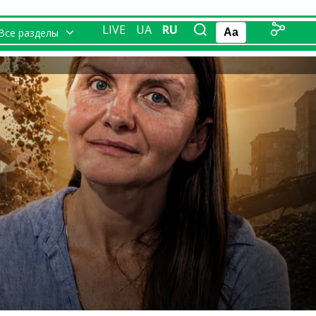
LIVE
UA
RU
Все разделы
Aa