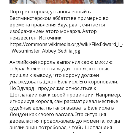
Портрет короля, установленный в
Вестминстерском аббатстве примерно во
времена правления Эдуарда I, считается
изображением этого монарха. Автор
неизвестен. Источник:
https://commons.wikimedia.org/wiki/File:Edward_I_-
_Westminster_Abbey_Sedilia.jpg
Английский король выполнил свою миссию:
собрал более сотни «аудиторов», которые
пришли к выводу, что корону должен
унаследовать Джон Баллиол. Его короновали.
Но Эдуард I продолжал относиться к
Шотландии как к своей провинции. Например,
игнорируя короля, сам рассматривал местные
судебные дела, пытался вызвать Баллиола в
Лондон как своего вассала. Эта ситуация
двоевластия продолжалась до момента, когда
англичанин потребовал, чтобы Шотландия