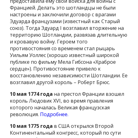
предоставила ему свои войска для войны с
Францией. Делать это шотландцы не были
настроены и заключили договор с врагами
Эдуарда французами (известный как Старый
союз). Тогда Эдуард I возглавил вторжение на
территорию Шотландии, развязав длительную
и кровавую войну. Героем того
противостояния со временем стал рыцарь
Уильям Уоллес (хорошо известный широкой
публике по фильму Мела Гибсона «Храброе
сердце»). Противостояние привело к
восстановлению независимости Шотландии. Ее
возглавил другой король – Роберт Брюс.
10 мая 1774 года
на престол Франции взошел
король Людовик XVI, во время правления
которого началась Великая французская
революция.
Подробнее.
10 мая 1775 года
в США открылся Второй
Континентальный конгресс, который по сути