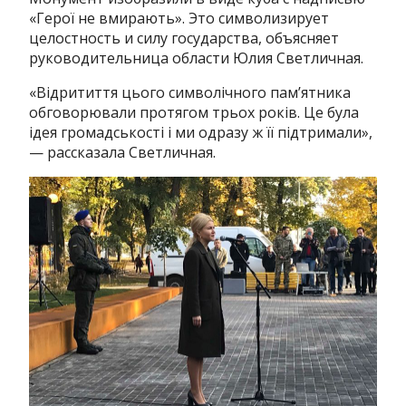
«Герої не вмирають». Это символизирует
целостность и силу государства, объясняет
руководительница области Юлия Светличная.
«Відритиття цього символічного пам’ятника
обговорювали протягом трьох років. Це була
ідея громадськості і ми одразу ж її підтримали»,
— рассказала Светличная.