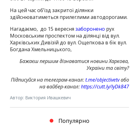
На цей час об’їзд закритої ділянки
здійснюватиметься прилеглими автодорогами.
Нагадаємо, до 15 вересня
заборонено
рух
Московським проспектом на ділянці від вул.
Харківських Дивізій до вул. Ощепкова в бік вул.
Богдана Хмельницького,
Бажа
єш першим дізнаватися новини Харкова,
України та світу?
Підписуйся на телеграм-канал:
t.me/objectivetv
або
на вайбер-канал:
https://cutt.ly/lyDk847
Автор: Виктория Ивашкевич
Популярно