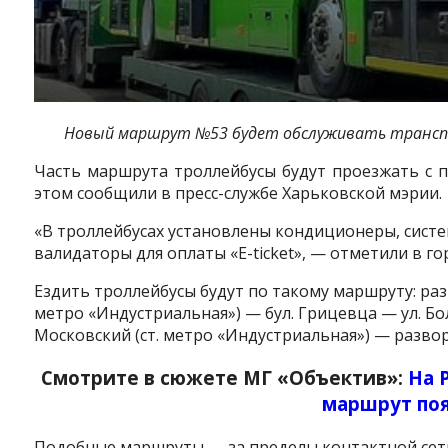
Новый маршрут №53 будет обслуживать трансп
Часть маршрута троллейбусы будут проезжать с 
этом сообщили в пресс-службе Харьковской мэрии.
«В троллейбусах установлены кондиционеры, систе
валидаторы для оплаты «E-ticket», — отметили в го
Ездить троллейбусы будут по такому маршруту: разв
метро «Индустриальная») — бул. Грицевца — ул. Бо
Московский (ст. метро «Индустриальная») — разворо
Смотрите в сюжете МГ «Объектив»:
На 
маршрут поя
Подобные маршруты — за пределы контактной сети