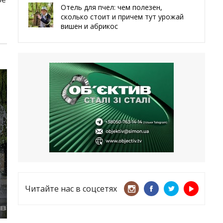
Отель для пчел: чем полезен,
сколько стоит и причем тут урожай
вишен и абрикос
29.05.2026
Мы даже делали гробы — мэр
Чугуева, города, который устоял,
несмотря ни на что
21.05.2026
«ТЦК нарушает закон? Пусть
платят!» Как благодаря штрафу
женщину сняли с учета
15.05.2026
Читайте нас в соцсетях