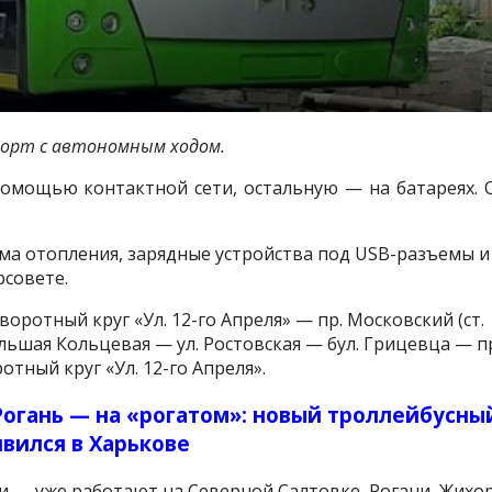
орт с автономным ходом.
помощью контактной сети, остальную — на батареях. 
ма отопления, зарядные устройства под USB-разъемы и
рсовете.
оротный круг «Ул. 12-го Апреля» — пр. Московский (ст.
льшая Кольцевая — ул. Ростовская — бул. Грицевца — п
тный круг «Ул. 12-го Апреля».
Рогань — на «рогатом»: новый троллейбусны
вился в Харькове
 — уже работают на Северной Салтовке, Рогани, Жихо