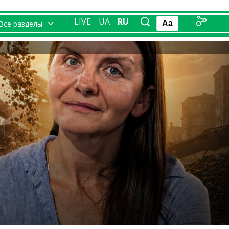
LIVE
UA
RU
Все разделы
Aa