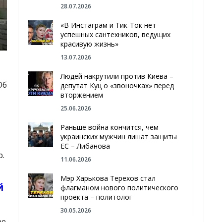
28.07.2026
«В Инстаграм и Тик-Ток нет
успешных сантехников, ведущих
красивую жизнь»
13.07.2026
Людей накрутили против Киева –
Об
депутат Куц о «звоночках» перед
вторжением
25.06.2026
Раньше война кончится, чем
украинских мужчин лишат защиты
ЕС – Либанова
р.
11.06.2026
Мэр Харькова Терехов стал
й
флагманом нового политического
проекта – политолог
30.05.2026
ре