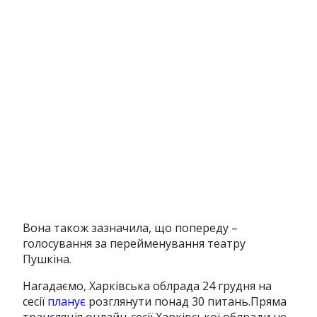
Вона також зазначила, що попереду –
голосування за перейменування театру
Пушкіна.
Нагадаємо, Харківська облрада 24 грудня на
сесії
планує
роз
г
лянути понад 30 питань
.
Пряма
трансляція онлайн-сесії Харківської облради не