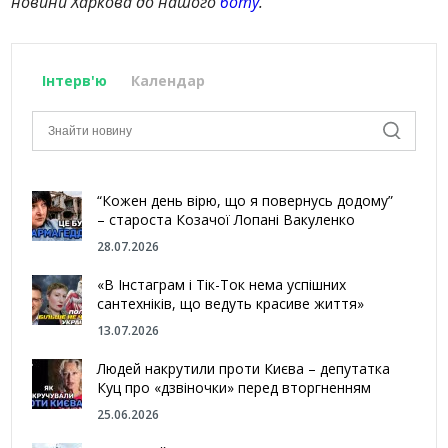
новини Харкова до нашого
боту
.
Інтерв'ю
Календар
“Кожен день вірю, що я повернусь додому”
– староста Козачої Лопані Вакуленко
28.07.2026
«В Інстаграм і Тік-Ток нема успішних
сантехніків, що ведуть красиве життя»
13.07.2026
Людей накрутили проти Києва – депутатка
Куц про «дзвіночки» перед вторгненням
25.06.2026