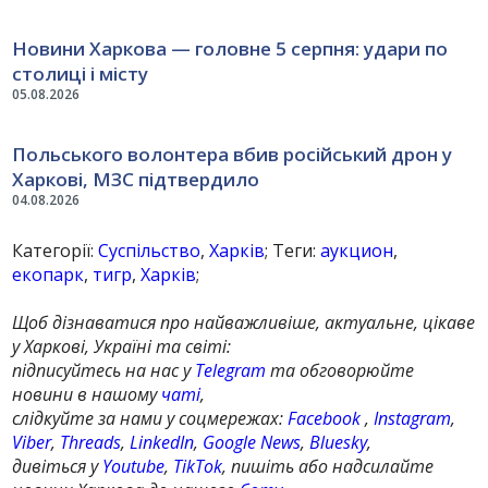
Новини Харкова — головне 5 серпня: удари по
столиці і місту
05.08.2026
Польського волонтера вбив російський дрон у
Харкові, МЗС підтвердило
04.08.2026
Категорії:
Суспільство
,
Харків
; Теги:
аукцион
,
екопарк
,
тигр
,
Харків
;
Щоб дізнаватися про найважливіше, актуальне, цікаве
у Харкові, Україні та світі:
підписуйтесь на нас у
Telegram
та обговорюйте
новини в нашому
чаті
,
слідкуйте за нами у соцмережах:
Facebook
,
Instagram
,
Viber
,
Threads
,
LinkedIn
,
Google News
,
Bluesky
,
дивіться у
Youtube
,
TikTok
, пишіть або надсилайте