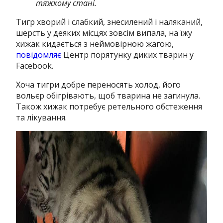
тяжкому стані.
Тигр хворий і слабкий, знесилений і наляканий,
шерсть у деяких місцях зовсім випала, на їжу
хижак кидається з неймовірною жагою,
повідомляє
Центр порятунку диких тварин у
Facebook.
Хоча тигри добре переносять холод, його
вольєр обігрівають, щоб тварина не загинула.
Також хижак потребує ретельного обстеження
та лікування.