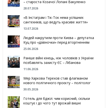
– староста Козачої Лопані Вакуленко
28.07.2026
«В Інстаграм і Тік-Ток нема успішних
сантехніків, що ведуть красиве життя»
13.07.2026
Людей накрутили проти Києва – депутатка
Куц про «дзвіночки» перед вторгненням
25.06.2026
Раніше війні кінець, ніж чоловіків з України
позбавлять захисту ЄС – Лібанова
11.06.2026
Мер Харкова Терехов став флагманом
нового політичного проєкту – політолог
30.05.2026
Готель для бджіл: чим корисний, скільки
коштує і до чого тут врожай вишні