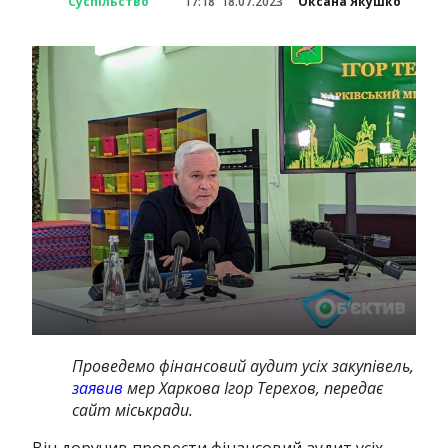
Суспільство
17:18
18.07.2023
Оксана Якушко
Проведемо фінансовий аудит усіх закупівель,
заявив
мер Харкова Ігор Терехов, передає
сайт міськради.
Він доручив провести фінансовий аудит усіх