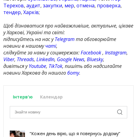
Терехов
,
аудит
,
закупки
,
мер
,
отмена
,
проверка
,
тендер
,
Харків
;
Щоб дізнаватися про найважливіше, актуальне, цікаве
у Харкові, Україні та світі:
підписуйтесь на нас у
Telegram
та обговорюйте
новини в нашому
чаті
,
слідкуйте за нами у соцмережах:
Facebook
,
Instagram
,
Viber
,
Threads
,
LinkedIn
,
Google News
,
Bluesky
,
дивіться у
Youtube
,
TikTok
, пишіть або надсилайте
новини Харкова до нашого
боту
.
Інтерв'ю
Календар
“Кожен день вірю, що я повернусь додому”