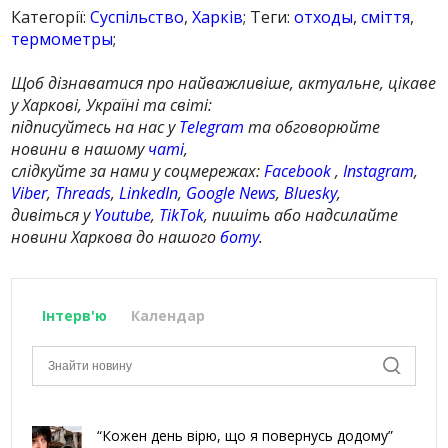
Категорії:
Суспільство
,
Харків
; Теги:
отходы
,
сміття
,
термометры
;
Щоб дізнаватися про найважливіше, актуальне, цікаве
у Харкові, Україні та світі:
підписуйтесь на нас у
Telegram
та обговорюйте
новини в нашому
чаті
,
слідкуйте за нами у соцмережах:
Facebook
,
Instagram
,
Viber
,
Threads
,
LinkedIn
,
Google News
,
Bluesky
,
дивіться у
Youtube
,
TikTok
, пишіть або надсилайте
новини Харкова до нашого
боту
.
Інтерв'ю
Календар
“Кожен день вірю, що я повернусь додому”