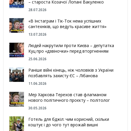
– староста Козачої Лопані Вакуленко
28.07.2026
«В Інстаграм і Тік-Ток нема успішних
сантехніків, що ведуть красиве життя»
13.07.2026
Людей накрутили проти Києва – депутатка
Куц про «дзвіночки» перед вторгненням
25.06.2026
Раніше війні кінець, ніж чоловіків з України
позбавлять захисту ЄС – Лібанова
11.06.2026
Мер Харкова Терехов став флагманом
нового політичного проєкту – політолог
30.05.2026
Готель для бджіл: чим корисний, скільки
коштує і до чого тут врожай вишні