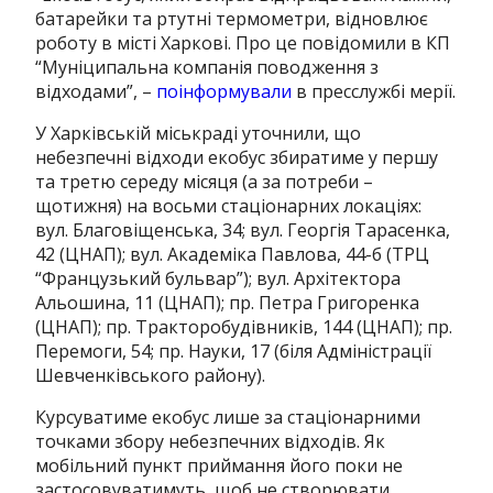
батарейки та ртутні термометри, відновлює
роботу в місті Харкові.
Про це повідомили в КП
“Муніципальна компанія поводження з
відходами”,
–
поінформували
в прес
службі
мерії
.
У Харківській міськраді уточнили, що
небезпечні відходи екобус збиратиме у першу
та третю середу місяця (а за потреби –
щотижня) на восьми стаціонарних локаціях:
вул. Благовіщенська, 34; вул. Георгія Тарасенка,
42 (ЦНАП); вул. Академіка Павлова, 44-б (ТРЦ
“Французький бульвар”); вул. Архітектора
Альошина, 11 (ЦНАП); пр. Петра Григоренка
(ЦНАП); пр. Тракторобудівників, 144 (ЦНАП); пр.
Перемоги, 54; пр. Науки, 17 (біля Адміністрації
Шевченківського району).
Курсуватиме екобус лише за стаціонарними
точками збору небезпечних відходів.
Як
мобільний пункт приймання його поки не
застосовуватимуть, щоб не створювати