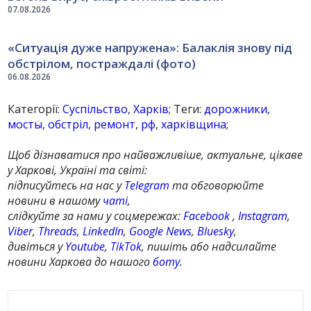
07.08.2026
«Ситуація дуже напружена»: Балаклія знову під
обстрілом, постраждалі (фото)
06.08.2026
Категорії:
Суспільство
,
Харків
; Теги:
дорожники
,
мосты
,
обстріл
,
ремонт
,
рф
,
харківщина
;
Щоб дізнаватися про найважливіше, актуальне, цікаве
у Харкові, Україні та світі:
підписуйтесь на нас у
Telegram
та обговорюйте
новини в нашому
чаті
,
слідкуйте за нами у соцмережах:
Facebook
,
Instagram
,
Viber
,
Threads
,
LinkedIn
,
Google News
,
Bluesky
,
дивіться у
Youtube
,
TikTok
, пишіть або надсилайте
новини Харкова до нашого
боту
.