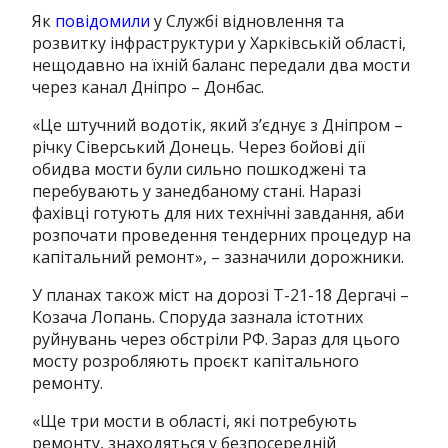
Як
повідомили
у Службі відновлення та
розвитку інфраструктури у Харківській області,
нещодавно на їхній баланс передали два мости
через канал Дніпро – Донбас.
«Це штучний водотік, який з’єднує з Дніпром –
річку Сіверський Донець. Через бойові дії
обидва мости були сильно пошкоджені та
перебувають у занедбаному стані. Наразі
фахівці готують для них технічні завдання, аби
розпочати проведення тендерних процедур на
капітальний ремонт», – зазначили дорожники.
У планах також міст на дорозі Т-21-18 Дергачі –
Козача Лопань. Споруда зазнала істотних
руйнувань через обстріли РФ. Зараз для цього
мосту розробляють проєкт капітального
ремонту.
«Ще три мости в області, які потребують
ремонту, знаходяться у безпосередній