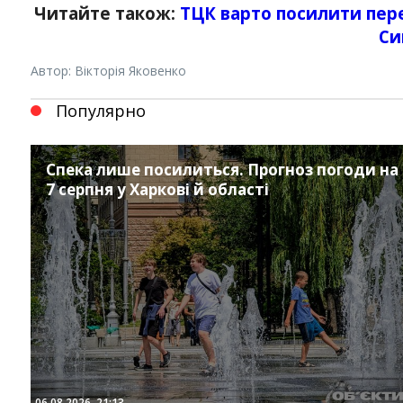
Читайте також:
ТЦК варто посилити пер
Си
Автор: Вікторія Яковенко
Популярно
Спека лише посилиться. Прогноз погоди на
7 серпня у Харкові й області
Instagram
Facebook
Twitter
Youtube
06.08.2026, 21:13