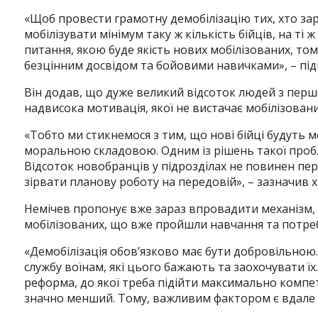
«Щоб провести грамотну демобілізацію тих, хто зара
мобілізувати мінімум таку ж кількість бійців, на ті 
питання, якою буде якість нових мобілізованих, том
безцінним досвідом та бойовими навичками», – під
Він додав, що дуже великий відсоток людей з перш
надвисока мотивація, якої не вистачає мобілізован
«Тобто ми стикнемося з тим, що нові бійці будуть м
моральною складовою. Одним із рішень такої пробл
Відсоток новобранців у підрозділах не повинен пе
зірвати планову роботу на передовій», – зазначив х
Немічев пропонує вже зараз впровадити механізм, 
мобілізованих, що вже пройшли навчання та потре
«Демобілізація обов’язково має бути добровільно
службу воїнам, які цього бажають та заохочувати їх
реформа, до якої треба підійти максимально компете
значно менший. Тому, важливим фактором є вдале р