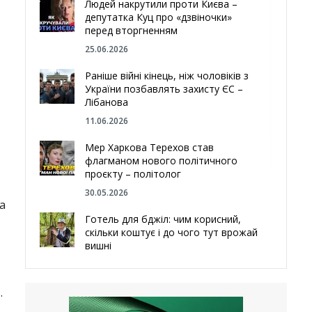
Людей накрутили проти Києва –
депутатка Куц про «дзвіночки»
перед вторгненням
25.06.2026
Раніше війні кінець, ніж чоловіків з
України позбавлять захисту ЄС –
Лібанова
11.06.2026
Мер Харкова Терехов став
флагманом нового політичного
проєкту – політолог
30.05.2026
а
Готель для бджіл: чим корисний,
скільки коштує і до чого тут врожай
вишні
29.05.2026
Ми навіть робили труни – мер
.
Чугуєва, міста, яке встояло попри