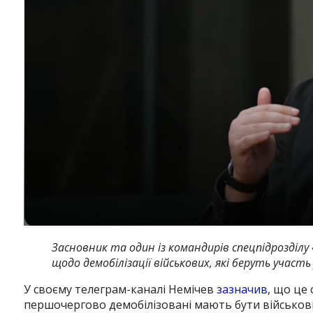
Засновник та один із командирів спецпідрозділу
щодо демобілізації військових, які беруть участь
У своєму телеграм-каналі Немічев
зазначив
, що це
першочергово демобілізовані мають бути військові,