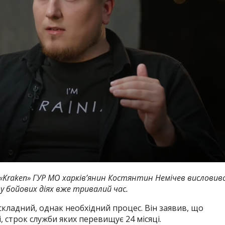
 «Kraken» ГУР МО харків’янин Костянтин Немічев висловив
 у бойових діях вже тривалий час.
 складний, однак необхідний процес. Він заявив, що
 строк служби яких перевищує 24 місяці.