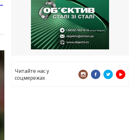
все
–
21.05.2026
«ТЦК порушує закон? Нехай
платять!» Як завдяки штрафу жінку
виключили з обліку
15.05.2026
Читайте нас у
соцмережах