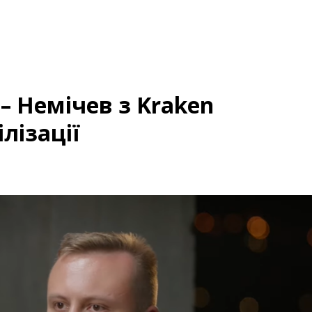
– Немічев з Kraken
лізації