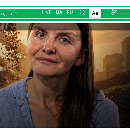
LIVE
UA
RU
розділи
Aa