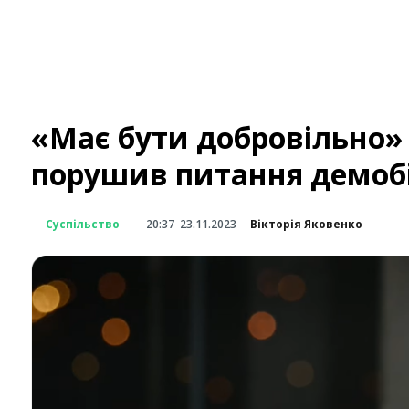
«Має бути добровільно» 
порушив питання демобі
Суспільство
20:37
23.11.2023
Вікторія Яковенко