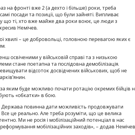
з на фронті вже 2 (а дехто і більше) роки, треба
ж самі посади та позиції, що були зайняті. Випливає
у що ті, хто вже майже два роки воює, це люди з
кресив Немічев.
ої хвилі – це добровольці, головною перевагою яких є
им.
енш освіченими у військовій справі та з низькою
еми стане поетапна та послідовна демобілізація.
ревищувати відсоток досвідчених військових, щоб не
арків’янин.
за яким буде можливо почати ротацію окремих бійців н
бують «обкатки» в бою.
ю. Держава повинна дати можливість продовжувати
. Все це реально. Але треба розуміти, що це велика
нтно. Ми не росія і мобілізаційний потенціал в нас
еформування мобілізаційних заходів», – додав Немічев