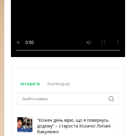
Інтерв'ю
Календар
“Кожен день вірю, що я повернусь
додому” – староста Козачої Лопані
Вакуленко