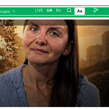
LIVE
UA
RU
розділи
Aa