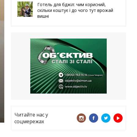
Готель для бджіл: чим корисний,
скільки коштує і до чого тут врожай
вишні
29.05.2026
Ми навіть робили труни – мер
Чугуєва, міста, яке встояло попри
все
21.05.2026
«ТЦК порушує закон? Нехай
платять!» Як завдяки штрафу жінку
виключили з обліку
15.05.2026
Читайте нас у
соцмережах