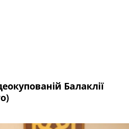
деокупованій Балаклії
о)