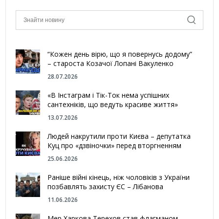
“Кожен день вірю, що я повернусь додому”
– староста Козачої Лопані Вакуленко
28.07.2026
«В Інстаграм і Тік-Ток нема успішних
сантехніків, що ведуть красиве життя»
13.07.2026
Людей накрутили проти Києва – депутатка
Куц про «дзвіночки» перед вторгненням
25.06.2026
Раніше війні кінець, ніж чоловіків з України
позбавлять захисту ЄС – Лібанова
11.06.2026
Мер Харкова Терехов став флагманом