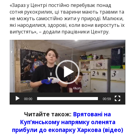
«Зараз у Центрі постійно перебуває понад
сотня рукокрилих, ці тварини мають травми та
не можуть самостійно жити у природі. Малюки,
які народилися, здорові, коли вони виростуть їх
випустять», – додали працівники Центру.
Відеопрогравач
00:00
00:59
Читайте також:
Врятовані на
Куп’янському напрямку оленята
прибули до екопарку Харкова (відео)