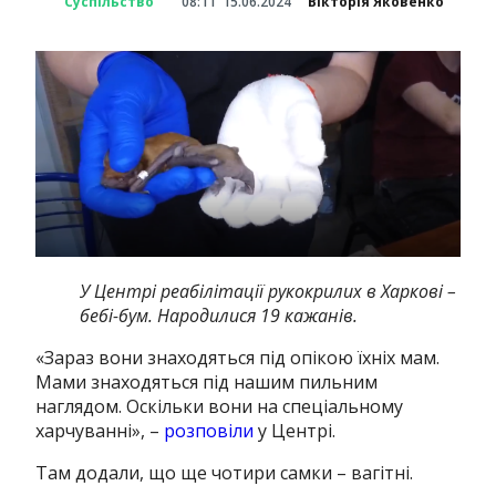
Суспільство
08:11
15.06.2024
Вікторія Яковенко
У Центрі реабілітації рукокрилих в Харкові –
бебі-бум. Народилися 19 кажанів.
«Зараз вони знаходяться під опікою їхніх мам.
Мами знаходяться під нашим пильним
наглядом. Оскільки вони на спеціальному
харчуванні», –
розповіли
у Центрі.
Там додали, що ще чотири самки – вагітні.