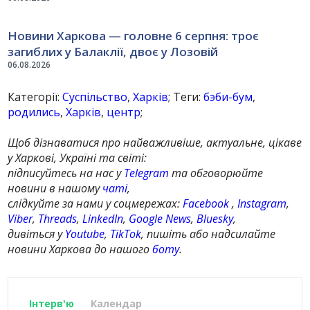
Новини Харкова — головне 6 серпня: троє
загиблих у Балаклії, двоє у Лозовій
06.08.2026
Категорії:
Суспільство
,
Харків
; Теги:
бэби-бум
,
родились
,
Харків
,
центр
;
Щоб дізнаватися про найважливіше, актуальне, цікаве
у Харкові, Україні та світі:
підписуйтесь на нас у
Telegram
та обговорюйте
новини в нашому
чаті
,
слідкуйте за нами у соцмережах:
Facebook
,
Instagram
,
Viber
,
Threads
,
LinkedIn
,
Google News
,
Bluesky
,
дивіться у
Youtube
,
TikTok
, пишіть або надсилайте
новини Харкова до нашого
боту
.
Інтерв'ю
Календар