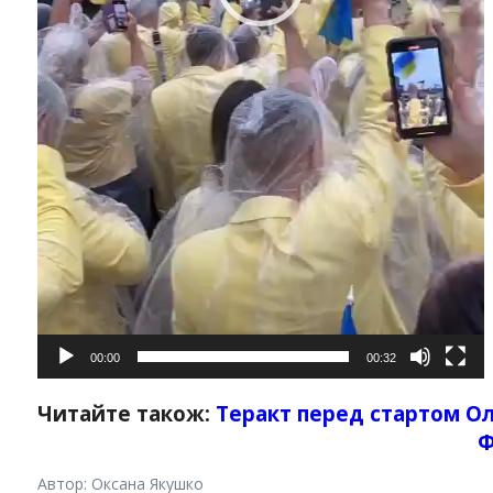
00:00
00:32
Читайте також:
Теракт перед стартом Ол
Ф
Автор: Оксана Якушко