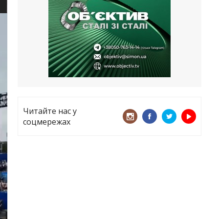
все
21.05.2026
«ТЦК порушує закон? Нехай
платять!» Як завдяки штрафу жінку
виключили з обліку
15.05.2026
Читайте нас у
соцмережах