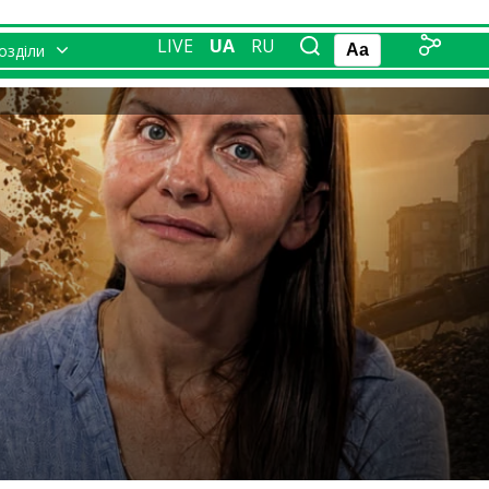
LIVE
UA
RU
розділи
Aa