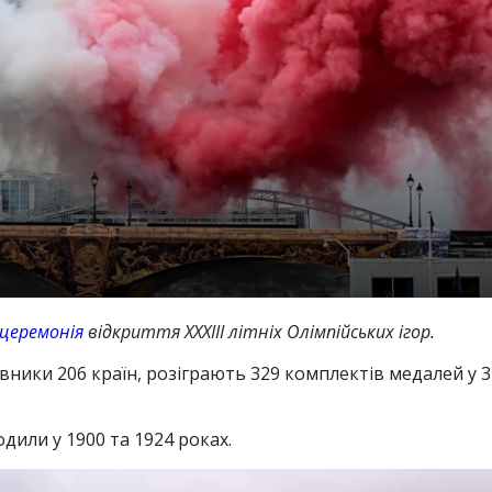
 церемонія
відкриття ХХХIII літніх Олімпійських ігор.
вники 206 країн, розіграють 329 комплектів медалей у 3
дили у 1900 та 1924 роках.