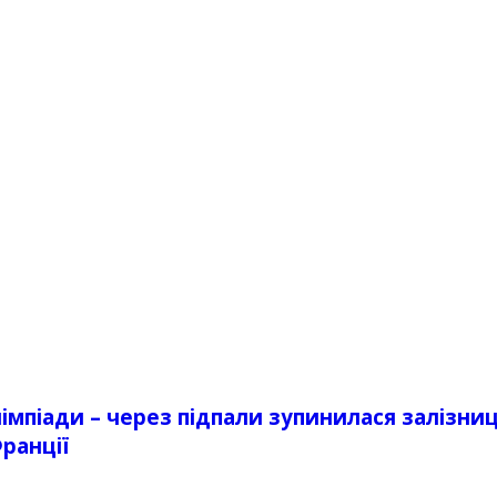
імпіади – через підпали зупинилася залізни
ранції