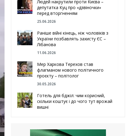
Людей накрутили проти Києва –
депутатка Куц про «дзвіночки»
перед вторгненням
25.06.2026
Раніше війні кінець, ніж чоловіків з
України позбавлять захисту ЄС –
Лібанова
11.06.2026
Мер Харкова Терехов став
флагманом нового політичного
проєкту – політолог
30.05.2026
Готель для бджіл: чим корисний,
скільки коштує і до чого тут врожай
вишні
29.05.2026
Ми навіть робили труни – мер
Чугуєва, міста, яке встояло попри