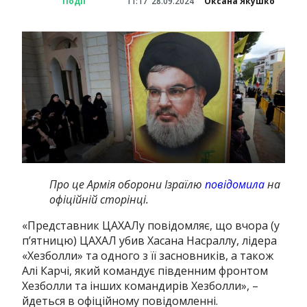
Події
11:17
28.09.2024
Оксана Якушко
Про це Армія оборони Ізраїлю
повідомила
на
офіційній сторінці.
«Представник ЦАХАЛу повідомляє, що вчора (у
п’ятницю) ЦАХАЛ убив Хасана Насраллу, лідера
«Хезболли» та одного з її засновників, а також
Алі Карчі, який командує південним фронтом
Хезболли та інших командирів Хезболли», –
йдеться в офіційному повідомленні.