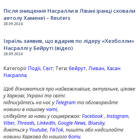
Після знищення Насралли в Лівані іранці сховали
аятолу Хаменеї – Reuters
28.09.2024
Ізраїль заявив, що вдарив по лідеру «Хезболли»
Насраллі у Бейруті (відео)
28.09.2024
Категорії:
Події
,
Світ
; Теги:
бейрут
,
Ливан
,
Хасан
Насралла
;
Щоб дізнаватися про найважливіше, актуальне, цікаве
у Харкові, Україні та світі:
підписуйтесь на нас у
Telegram
та обговорюйте
новини в нашому
чаті
,
слідкуйте за нами у соцмережах:
Facebook
,
Instagram
,
Viber
,
Threads
,
LinkedIn
,
Google News
,
Bluesky
,
дивіться у
Youtube
,
TikTok
, пишіть або надсилайте
новини Харкова до нашого
боту
.