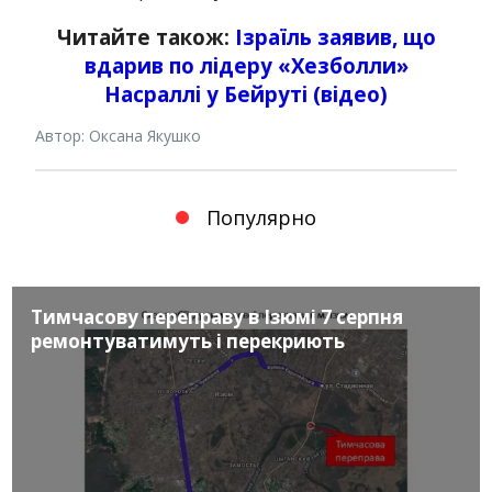
Читайте також:
Ізраїль заявив, що
вдарив по лідеру «Хезболли»
Насраллі у Бейруті (відео)
Автор: Оксана Якушко
Популярно
Тимчасову переправу в Ізюмі 7 серпня
ремонтуватимуть і перекриють