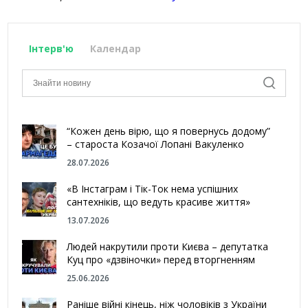
Інтерв'ю
Календар
“Кожен день вірю, що я повернусь додому”
– староста Козачої Лопані Вакуленко
28.07.2026
«В Інстаграм і Тік-Ток нема успішних
сантехніків, що ведуть красиве життя»
13.07.2026
Людей накрутили проти Києва – депутатка
Куц про «дзвіночки» перед вторгненням
25.06.2026
Раніше війні кінець, ніж чоловіків з України