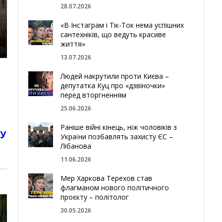
28.07.2026
«В Інстаграм і Тік-Ток нема успішних
сантехніків, що ведуть красиве
життя»
13.07.2026
,
Людей накрутили проти Києва –
депутатка Куц про «дзвіночки»
перед вторгненням
а
25.06.2026
Раніше війні кінець, ніж чоловіків з
СУ
України позбавлять захисту ЄС –
Лібанова
11.06.2026
Мер Харкова Терехов став
флагманом нового політичного
проєкту – політолог
30.05.2026