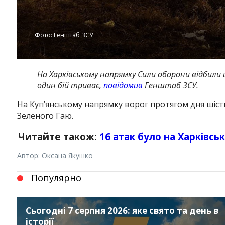
Фото: Генштаб ЗСУ
На Харківському напрямку Сили оборони відбили 
один бій триває,
повідомив
Генштаб ЗСУ.
На Куп’янському напрямку ворог протягом дня шість
Зеленого Гаю.
Читайте також:
16 атак було на Харківс
Автор: Оксана Якушко
Популярно
Сьогодні 7 серпня 2026: яке свято та день в
історії