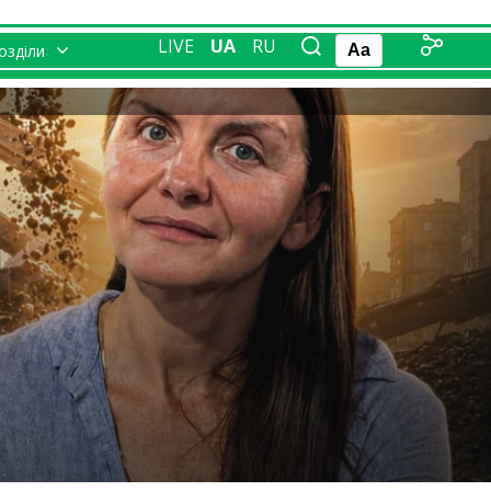
LIVE
UA
RU
розділи
Aa