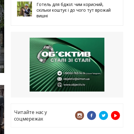
Готель для бджіл: чим корисний,
скільки коштує і до чого тут врожай
вишні
29.05.2026
Ми навіть робили труни – мер
Чугуєва, міста, яке встояло попри
все
21.05.2026
«ТЦК порушує закон? Нехай
платять!» Як завдяки штрафу жінку
виключили з обліку
15.05.2026
Читайте нас у
соцмережах