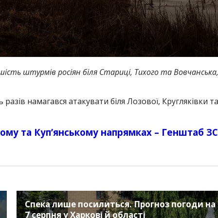
шість штурмів росіян біля Стариці, Тихого та Вовчанська
 разів намагався атакувати біля Лозової, Кругляківки т
ькому та Куп’янському напрямках – Генштаб З
Спека лише посилиться. Прогноз погоди на
7 серпня у Харкові й області