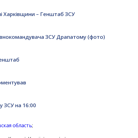
чі Харківщини – Генштаб ЗСУ
овнокомандувача ЗСУ Драпатому (фото)
Генштаб
оментував
 ЗСУ на 16:00
ская область
;