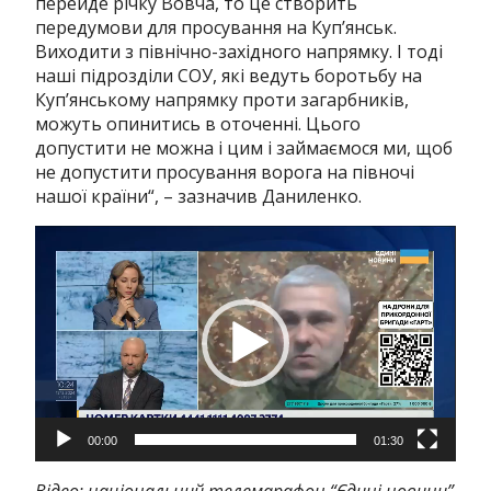
перейде річку Вовча, то це створить
передумови для просування на Куп’янськ.
Виходити з північно-західного напрямку. І тоді
наші підрозділи СОУ, які ведуть боротьбу на
Куп’янському напрямку проти загарбників,
можуть опинитись в оточенні. Цього
допустити не можна і цим і займаємося ми, щоб
не допустити просування ворога на півночі
нашої країни
“, – зазначив Даниленко.
Відеопрогравач
00:00
01:30
Відео: національний телемарафон “Єдині новини”