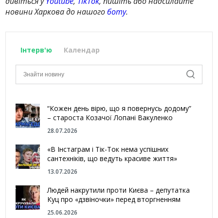
дивіться у
Youtube
,
TikTok
, пишіть або надсилайте
новини Харкова до нашого
боту
.
Інтерв'ю
Календар
“Кожен день вірю, що я повернусь додому”
– староста Козачої Лопані Вакуленко
28.07.2026
«В Інстаграм і Тік-Ток нема успішних
сантехніків, що ведуть красиве життя»
13.07.2026
Людей накрутили проти Києва – депутатка
Куц про «дзвіночки» перед вторгненням
25.06.2026