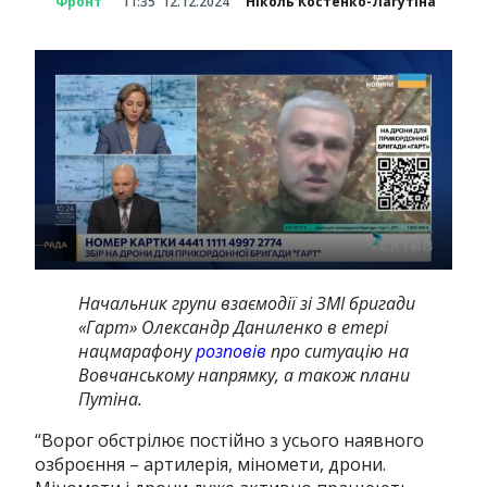
Фронт
11:35
12.12.2024
Ніколь Костенко-Лагутіна
Начальник групи взаємодії зі ЗМІ бригади
«Гарт» Олександр Даниленко в етері
нацмарафону
розповів
про ситуацію на
Вовчанському напрямку, а також плани
Путіна.
“
Ворог обстрілює постійно з усього наявного
озброєння – артилерія, міномети, дрони.