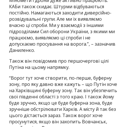
Міномети і дрони дуже активно працюють.
КАБи також скидає. Штурми відбуваються
постійно. Намагаються заходити диверсійно-
розвідувальні групи. Але ми їх виявляємо
вчасно ці спроби. Ми у взаємодії з іншими
підрозділами Сил оборони України, з якими ми
працюємо, виявляємо ці спроби і не
допускаємо просування на ворога.”, – зазначив
Даниленко.
Також він повідомив про першочергові цілі
Путіна на цьому напрямку.
“
Ворог тут хоче створити, по-перше, буферну
зону, про яку давно вже кажуть – що Путін хоче
на Харківщині буферну зону. Так він убезпечить
свої південні області з того краю. І також йому
буде зручно, якщо це буде буферна зона, буде
зручніше обстрілювати Харків. А місту й так без
цього дістається зараз. Також ворог хоче
просунутися, якщо він захопить Вовчанськ,