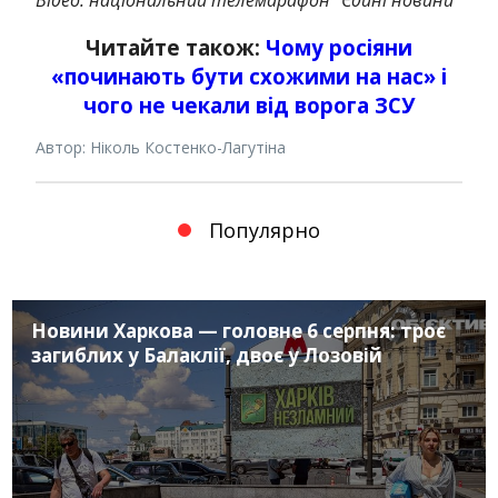
Читайте також:
Чому росіяни
«починають бути схожими на нас» і
чого не чекали від ворога ЗСУ
Автор: Ніколь Костенко-Лагутіна
Популярно
Новини Харкова — головне 6 серпня: троє
загиблих у Балаклії, двоє у Лозовій