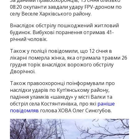
08:20 окупанти завдали удару FPV-дроном по
селу Веселе Харківського району.
Внаслідок обстрілу пошкоджений житловий
будинок. Вибухові поранення отримав 41-
річний чоловік.
Також у поліції повідомили, що 12 січня в
лікарні померла жінка, яка отримала травми 26
грудня торік внаслідок ворожого обстрілу
Дворічної.
Також правоохоронці поінформували про
наслідки ударів по Куп’янському району,
падіння уламків «шахеду» у місті Валки та
обстріл села Костянтинівка, про які
раніше
повідомляв
голова ХОВА Олег Синєгубов.