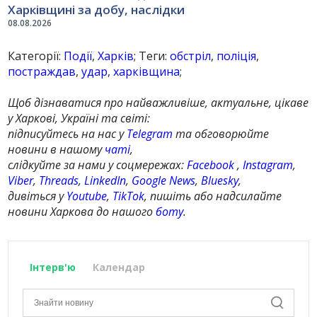
Харківщині за добу, наслідки
08.08.2026
Категорії:
Події
,
Харків
; Теги:
обстріл
,
поліція
,
постраждав
,
удар
,
харківщина
;
Щоб дізнаватися про найважливіше, актуальне, цікаве
у Харкові, Україні та світі:
підписуйтесь на нас у
Telegram
та обговорюйте
новини в нашому
чаті
,
слідкуйте за нами у соцмережах:
Facebook
,
Instagram
,
Viber
,
Threads
,
LinkedIn
,
Google News
,
Bluesky
,
дивіться у
Youtube
,
TikTok
, пишіть або надсилайте
новини Харкова до нашого
боту
.
Інтерв'ю
Календар