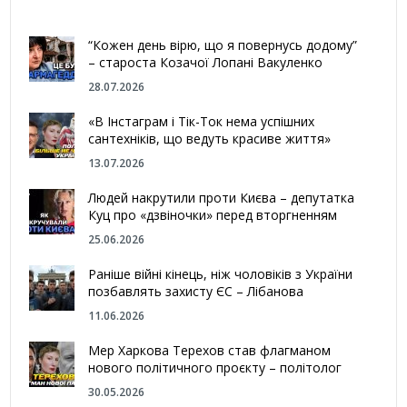
“Кожен день вірю, що я повернусь додому”
– староста Козачої Лопані Вакуленко
28.07.2026
«В Інстаграм і Тік-Ток нема успішних
сантехніків, що ведуть красиве життя»
13.07.2026
Людей накрутили проти Києва – депутатка
Куц про «дзвіночки» перед вторгненням
25.06.2026
Раніше війні кінець, ніж чоловіків з України
позбавлять захисту ЄС – Лібанова
11.06.2026
Мер Харкова Терехов став флагманом
нового політичного проєкту – політолог
30.05.2026