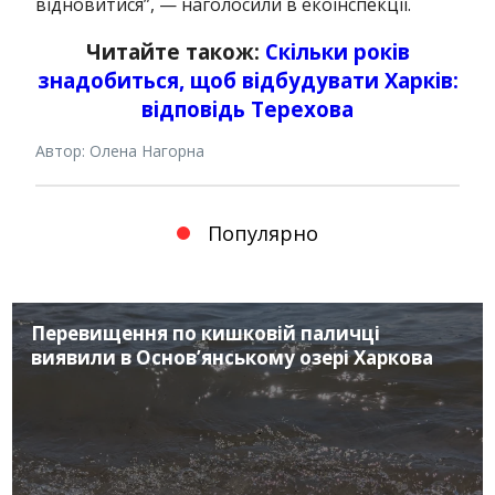
відновитися”, — наголосили в екоінспекції.
Читайте також:
Скільки років
знадобиться, щоб відбудувати Харків:
відповідь Терехова
Автор: Олена Нагорна
Популярно
Перевищення по кишковій паличці
виявили в Основ’янському озері Харкова