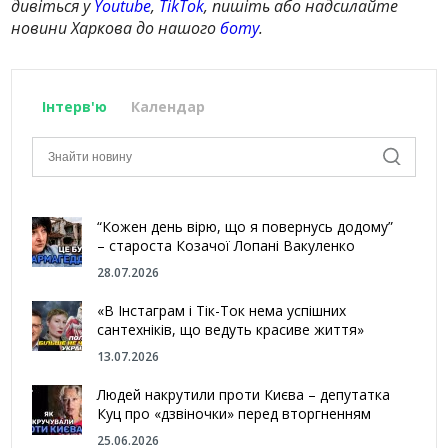
дивіться у
Youtube
,
TikTok
, пишіть або надсилайте
новини Харкова до нашого
боту
.
Інтерв'ю
Календар
“Кожен день вірю, що я повернусь додому”
– староста Козачої Лопані Вакуленко
28.07.2026
«В Інстаграм і Тік-Ток нема успішних
сантехніків, що ведуть красиве життя»
13.07.2026
Людей накрутили проти Києва – депутатка
Куц про «дзвіночки» перед вторгненням
25.06.2026