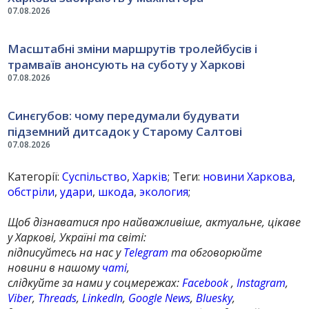
07.08.2026
Масштабні зміни маршрутів тролейбусів і
трамваїв анонсують на суботу у Харкові
07.08.2026
Синєгубов: чому передумали будувати
підземний дитсадок у Старому Салтові
07.08.2026
Категорії:
Суспільство
,
Харків
; Теги:
новини Харкова
,
обстріли
,
удари
,
шкода
,
экология
;
Щоб дізнаватися про найважливіше, актуальне, цікаве
у Харкові, Україні та світі:
підписуйтесь на нас у
Telegram
та обговорюйте
новини в нашому
чаті
,
слідкуйте за нами у соцмережах:
Facebook
,
Instagram
,
Viber
,
Threads
,
LinkedIn
,
Google News
,
Bluesky
,