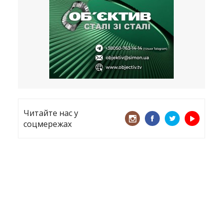
все
21.05.2026
«ТЦК порушує закон? Нехай
платять!» Як завдяки штрафу жінку
виключили з обліку
15.05.2026
Читайте нас у
соцмережах