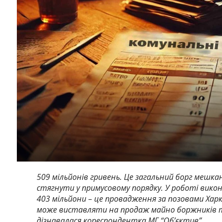
509 мільйонів гривень. Це загальний борг мешкан
стягнути у примусовому порядку. У роботі викон
403 мільйони – це провадження за позовами Хар
може виставляти на продаж майно боржників та 
дізнавалася кореспондентка МГ “Об’єктив”.