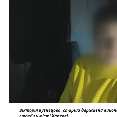
Вікторія Кузнецова, старша державна викона
служби у місті Харкові