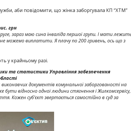
лужби, аби повідомити, що жінка заборгувала КП “ХТМ”
.
ис. грн
руге, зараз маю сина інваліда першої групи. І мати лежить
і не можемо виплатити. Я плачу по 200 гривень, ось що з
ть у крайньому разі.
тики та статистики Управління забезпечення
області
яч виконавчих документів комунальної заборгованості на
же бути відносно одної людини стягнення і Жилкомсервісу, 
іття. Кожен суб’єкт звертається самостійно в суд за