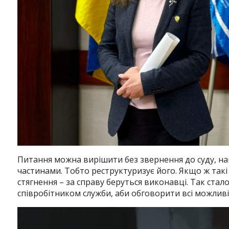
Питання можна вирішити без звернення до суду, нап
частинами. Тобто реструктуризує його. Якщо ж так
стягнення – за справу беруться виконавці. Так стало
співробітником служби, аби обговорити всі можливі 