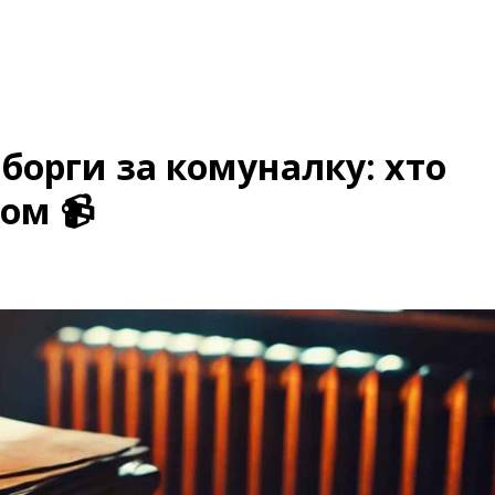
борги за комуналку: хто
ом 📹