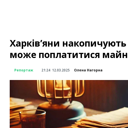
Харків’яни накопичують 
може поплатитися майн
Репортаж
21:24
12.03.2025
Олена Нагорна