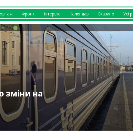
ортаж
Фронт
Інтерв’ю
Календар
Сказано
Усі 
ипні на
ніж у багатьох
безпечніший
 відбувається із
ернусь додому” –
каналізацію
о зміни на
ав не панікувати
 (відео)
куленко