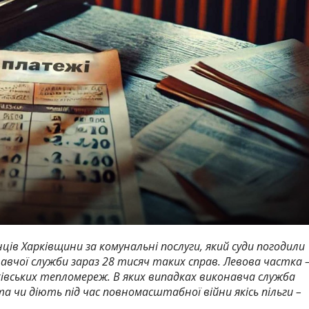
ців Харківщини за комунальні послуги, який суди погодили
авчої служби зараз 28 тисяч таких справ. Левова частка 
ківських тепломереж. В яких випадках виконавча служба
чи діють під час повномасштабної війни якісь пільги –