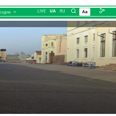
LIVE
UA
RU
розділи
Aa