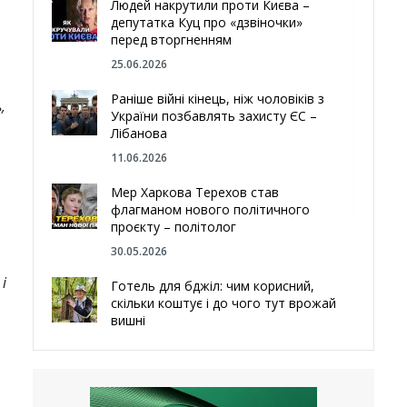
Людей накрутили проти Києва –
депутатка Куц про «дзвіночки»
перед вторгненням
25.06.2026
Раніше війні кінець, ніж чоловіків з
,
України позбавлять захисту ЄС –
Лібанова
11.06.2026
Мер Харкова Терехов став
флагманом нового політичного
проєкту – політолог
30.05.2026
і
Готель для бджіл: чим корисний,
скільки коштує і до чого тут врожай
вишні
29.05.2026
Ми навіть робили труни – мер
Чугуєва, міста, яке встояло попри