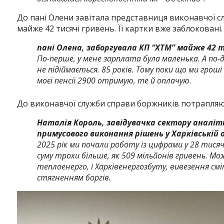
До пані Олени завітала представниця виконавчої с
майже 42 тисячі гривень. Її картки вже заблоковані
пані Олена, заборгувала КП “ХТМ” майже 42 т
По-перше, у мене зарплата була маленька. А по-д
не підіймається. 85 років. Тому поки що ми грош
моєї пенсії 2900 отримую, те й оплачую.
До виконавчої служби справи боржників потрапляю
Наталія Король, завідувачка сектору аналі
примусового виконання рішень у Харківській 
2025 рік ми почали роботу із цифрами у 28 тис
суму трохи більше, як 509 мільйонів гривень. Мо
теплоенерго, і Харківенергозбуту, вивезення см
стягненням боргів.