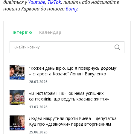
дивіться у
Youtube
,
TikTok
, пишіть або надсилайте
новини Харкова до нашого
боту
.
Інтерв'ю
Календар
“Кожен день вірю, що я повернусь додому”
– староста Козачої Лопані Вакуленко
28.07.2026
«В Інстаграм і Тік-Ток нема успішних
сантехніків, що ведуть красиве життя»
13.07.2026
Людей накрутили проти Києва – депутатка
Куц про «дзвіночки» перед вторгненням
25.06.2026