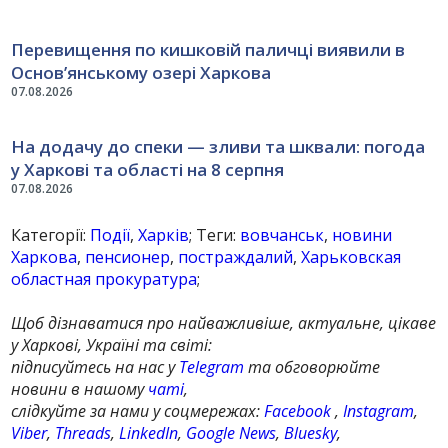
Перевищення по кишковій паличці виявили в
Основ’янському озері Харкова
07.08.2026
На додачу до спеки — зливи та шквали: погода
у Харкові та області на 8 серпня
07.08.2026
Категорії:
Події
,
Харків
; Теги:
вовчанськ
,
новини
Харкова
,
пенсионер
,
постраждалий
,
Харьковская
областная прокуратура
;
Щоб дізнаватися про найважливіше, актуальне, цікаве
у Харкові, Україні та світі:
підписуйтесь на нас у
Telegram
та обговорюйте
новини в нашому
чаті
,
слідкуйте за нами у соцмережах:
Facebook
,
Instagram
,
Viber
,
Threads
,
LinkedIn
,
Google News
,
Bluesky
,