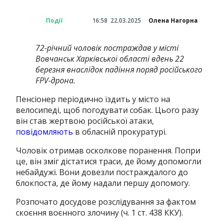
Події
16:58
22.03.2025
Олена Нагорна
72-річний чоловік постраждав у місті
Вовчанськ Харківської області вдень 22
березня внаслідок падіння поряд російського
FPV-дрона.
Пенсіонер періодично їздить у місто на
велосипеді, щоб погодувати собак. Цього разу
він став жертвою російської атаки,
повідомляють
в обласній прокуратурі.
Чоловік отримав осколкове поранення. Попри
це, він зміг дістатися траси, де йому допомогли
небайдужі. Вони довезли постраждалого до
блокпоста, де йому надали першу допомогу.
Розпочато досудове розслідування за фактом
скоєння воєнного злочину (ч. 1 ст. 438 ККУ).