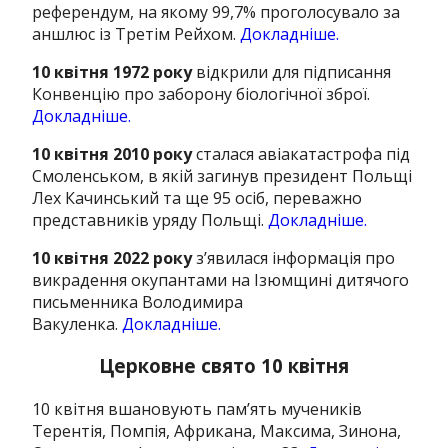
референдум, на якому 99,7% проголосувало за
аншлюс із Третім Рейхом.
Докладніше.
10 квітня 1972 року
відкрили для підписання
Конвенцію про заборону біологічної зброї.
Докладніше.
10 квітня 2010 року
сталася авіакатастрофа під
Смоленськом, в якій загинув президент Польщі
Лех Качинський та ще 95 осіб, переважно
представників уряду Польщі.
Докладніше.
10 квітня 2022 року
з’явилася інформація про
викрадення окупантами на Ізюмщині дитячого
письменника Володимира
Вакуленка.
Докладніше.
Церковне свято 10 квітня
10 квітня вшановують пам’ять мучеників
Терентiя, Помпiя, Африкана, Максима, Зинона,