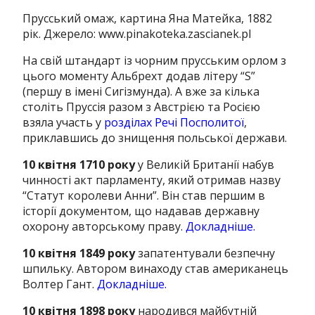
Прусський омаж, картина Яна Матейка, 1882
рік. Джерело: www.pinakoteka.zascianek.pl
На свій штандарт із чорним прусським орлом з
цього моменту Альбрехт додав літеру “S”
(першу в імені Сигізмунда). А вже за кілька
століть Пруссія разом з Австрією та Росією
взяла участь у
розділах Речі Посполитої
,
приклавшись до знищення польської держави.
10 квітня 1710 року
у Великій Британії набув
чинності акт парламенту, який отримав назву
“Статут королеви Анни”. Він став першим в
історії документом, що надавав державну
охорону авторському праву.
Докладніше.
10 квітня 1849 року
запатентували безпечну
шпильку. Автором винаходу став американець
Волтер Гант.
Докладніше.
10 квітня 1898 року
народився майбутній