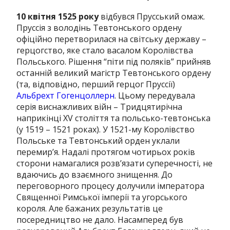
10 квітня 1525 року
відбувся Прусський омаж.
Пруссія з володінь Тевтонського ордену
офіційно перетворилася на світську державу –
герцогство, яке стало васалом Королівства
Польського. Рішення “піти під поляків” прийняв
останній великий магістр Тевтонського ордену
(та, відповідно, перший герцог Пруссії)
Альбрехт Гогенцоллерн
. Цьому передувала
серія виснажливих війн – Тридцятирічна
наприкінці XV століття та польсько-тевтонська
(у 1519 – 1521 роках). У 1521-му Королівство
Польське та Тевтонський орден уклали
перемир’я. Надалі протягом чотирьох років
сторони намагалися розв’язати суперечності, не
вдаючись до взаємного знищення. До
переговорного процесу долучили імператора
Священної Римської імперії та угорського
короля. Але бажаних результатів це
посередництво не дало. Насамперед був