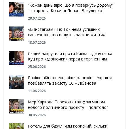
“Кожен день вірю, що я повернусь додому”
– староста Козачої Лопані Вакуленко
28.07.2026
«В Інстаграм і Тік-Ток нема успішних
сантехніків, що ведуть красиве життя»
13.07.2026
Людей накрутили проти Києва – депутатка
Куц про «дзвіночки» перед вторгненням
25.06.2026
Раніше війні кінець, ніж чоловіків з України
позбавлять захисту ЄС – Лібанова
11.06.2026
Мер Харкова Терехов став флагманом
нового політичного проєкту – політолог
30.05.2026
Готель для бджіл: чим корисний, скільки