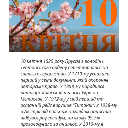
10 квітня 1525 року Пруссія з володінь
Тевтонського ордену перетворилася на
світське герцогство.
У 1710-му ухвалили
перший у світі документ, який охороняв
авторське право. У 1898-му народився
патріарх Київський та всієї України
Мстислав. У 1912-му у свій перший та
останній рейс вирушив “Титанік”. У 1938-му
в Австрії під пильним наглядом нацистів
відбувся референдум, на якому 99,7%
проголосувало за аншлюс. У 2010-му в