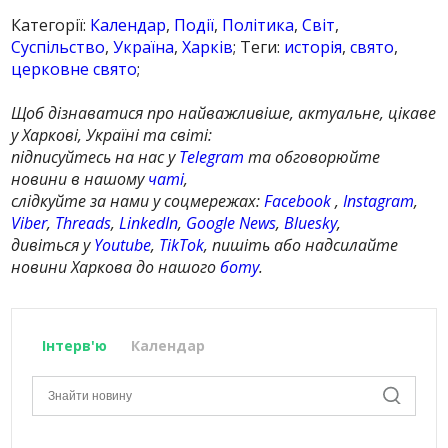
Категорії:
Календар
,
Події
,
Політика
,
Світ
,
Суспільство
,
Україна
,
Харків
; Теги:
исторія
,
свято
,
церковне свято
;
Щоб дізнаватися про найважливіше, актуальне, цікаве
у Харкові, Україні та світі:
підписуйтесь на нас у
Telegram
та обговорюйте
новини в нашому
чаті
,
слідкуйте за нами у соцмережах:
Facebook
,
Instagram
,
Viber
,
Threads
,
LinkedIn
,
Google News
,
Bluesky
,
дивіться у
Youtube
,
TikTok
, пишіть або надсилайте
новини Харкова до нашого
боту
.
Інтерв'ю
Календар