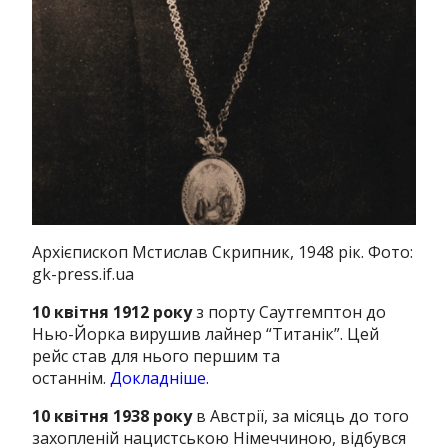
Архієпископ Мстислав Скрипник, 1948 рік. Фото:
gk-press.if.ua
10 квітня 1912 року
з порту Саутгемптон до
Нью-Йорка вирушив лайнер “Титанік”. Цей
рейс став для нього першим та
останнім.
Докладніше.
10 квітня 1938 року
в Австрії, за місяць до того
захопленій нацистською Німеччиною, відбувся