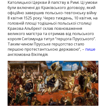
Католицької Церкви й папству в Римі. Ці умови
були включені до Краківського договору, який
офіційно завершив польсько-тевтонську війну
8 квітня 1525 року. Через тиждень, 10 квітня, на
головній площі тодішньої польської столиці
Кракова Альбрехт склав повноваження
великого магістра та отримав від польського
короля Сигізмунда титул “герцога Прусського”.
Таким чином Прусське герцогство стало
першою протестантською державою”, –
пише
англомовна Вікіпедія.