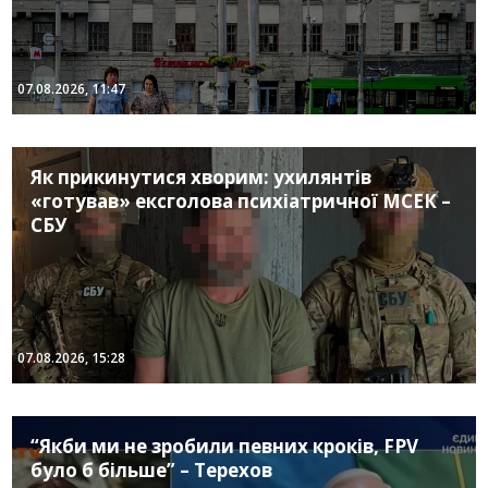
07.08.2026, 11:47
Як прикинутися хворим: ухилянтів
«готував» ексголова психіатричної МСЕК –
СБУ
07.08.2026, 15:28
“Якби ми не зробили певних кроків, FPV
було б більше” – Терехов