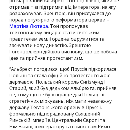
розчарований Альбрехт Гогенцоллерн, який не
отримав тієї підтримки від імператора, на яку
розраховував. Зрештою, він прислухався до
порад популярного реформатора церкви –
Мартіна Лютера
. Той пропонував
тевтонському лицарю стати світським
правителем землі ордена: одружитися та
заснувати нову династію. Зрештою
Гогенцоллерн дійшов висновку, що це робоча
ідея та прийняв протестантизм.
“Альбрехт погодився, щоб Пруссія підкорилася
Польщі та стала офіційно протестантською
державою. Польський король Сигізмунд I
Старий, який був дядьком Альбрехта, прийняв
це, тому що це було краще для Польщі зі
стратегічних міркувань, ніж мати незалежну
державу Тевтонського ордену в Пруссії,
формально підпорядковану Священній
Римській імперії в Центральній Європі та
Німеччині, її імператору та єпископам Римо-