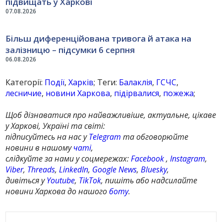
підвищать у Харкові
07.08.2026
Більш диференційована тривога й атака на
залізницю – підсумки 6 серпня
06.08.2026
Категорії:
Події
,
Харків
; Теги:
Балаклія
,
ГСЧС
,
лесничие
,
новини Харкова
,
підірвалися
,
пожежа
;
Щоб дізнаватися про найважливіше, актуальне, цікаве
у Харкові, Україні та світі:
підписуйтесь на нас у
Telegram
та обговорюйте
новини в нашому
чаті
,
слідкуйте за нами у соцмережах:
Facebook
,
Instagram
,
Viber
,
Threads
,
LinkedIn
,
Google News
,
Bluesky
,
дивіться у
Youtube
,
TikTok
, пишіть або надсилайте
новини Харкова до нашого
боту
.