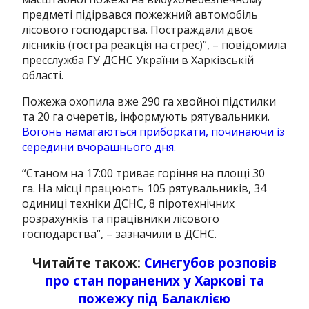
предметі підірвався пожежний автомобіль
лісового господарства. Постраждали двоє
лісників (гостра реакція на стрес)”, – повідомила
пресслужба ГУ ДСНС України в Харківській
області.
Пожежа охопила вже 290 га хвойної підстилки
та 20 га очеретів, інформують рятувальники.
Вогонь намагаються приборкати, починаючи із
середини вчорашнього дня.
“
Станом на 17:00 триває горіння на площі 30
га. На місці працюють 105 рятувальників, 34
одиниці техніки ДСНС, 8 піротехнічних
розрахунків та працівники лісового
господарства
“, – зазначили в ДСНС.
Читайте також:
Синєгубов розповів
про стан поранених у Харкові та
пожежу під Балаклією