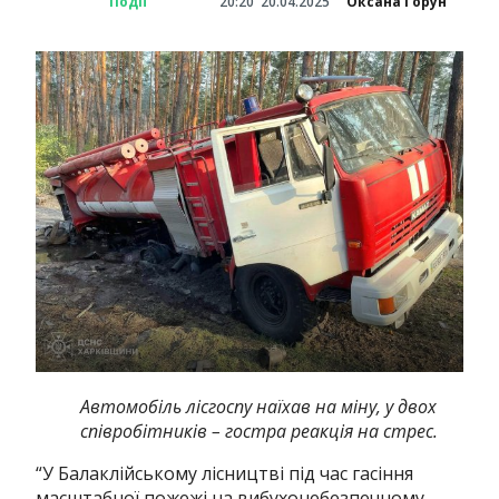
Події
20:20
20.04.2025
Оксана Горун
Автомобіль лісгоспу наїхав на міну, у двох
співробітників – гостра реакція на стрес.
“У Балаклійському лісництві під час гасіння
масштабної пожежі на вибухонебезпечному