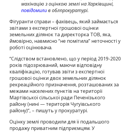
махінацію з оцінкою землі на Харківщині,
повідомили
в облпрокуратурі.
Фігуранти справи – фахівець, який займається
звітами з експертної грошової оцінки
земельних ділянок та директорка ТОВ, яка,
ймовірно, навмисно “не помітила” неточності у
роботі оцінювача.
“
Слідством встановлено, що у період 2019-2020
років підозрюваний, маючи відповідну
кваліфікацію, готував звіти з експертної
грошової оцінки двох земельних ділянок
рекреаційного призначення, розташованих за
межами населених пунктів на території
Мартівської сільської ради Печенізького
району (нині — територія Чугуївського
району)
“, – пишуть у прокуратурі.
Оцінку землі проводили для її подальшого
продажу приватним підприємцям. У