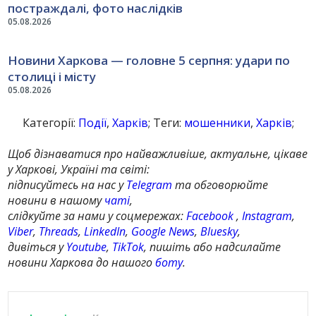
постраждалі, фото наслідків
05.08.2026
Новини Харкова — головне 5 серпня: удари по
столиці і місту
05.08.2026
Категорії:
Події
,
Харків
; Теги:
мошенники
,
Харків
;
Щоб дізнаватися про найважливіше, актуальне, цікаве
у Харкові, Україні та світі:
підписуйтесь на нас у
Telegram
та обговорюйте
новини в нашому
чаті
,
слідкуйте за нами у соцмережах:
Facebook
,
Instagram
,
Viber
,
Threads
,
LinkedIn
,
Google News
,
Bluesky
,
дивіться у
Youtube
,
TikTok
, пишіть або надсилайте
новини Харкова до нашого
боту
.