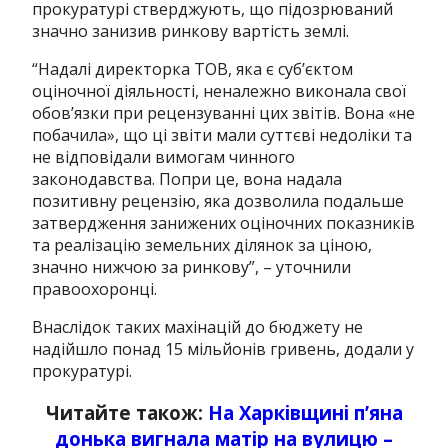
прокуратурі стверджують, що підозрюваний
значно занизив ринкову вартість землі.
“
Надалі директорка ТОВ, яка є суб’єктом
оціночної діяльності, неналежно виконала свої
обов’язки при рецензуванні цих звітів.
Вона «не
побачила», що ці звіти мали суттєві недоліки та
не відповідали вимогам чинного
законодавства. Попри це, вона надала
позитивну рецензію, яка дозволила подальше
затвердження занижених оціночних показників
та реалізацію земельних ділянок за ціною,
значно нижчою за ринкову”, – уточнили
правоохоронці.
Внаслідок таких махінацій до бюджету не
надійшло понад 15 мільйонів гривень, додали у
прокуратурі.
Читайте також:
На Харківщині п’яна
донька вигнала матір на вулицю –