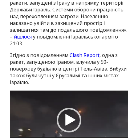
ракети, запущені з Ірану в напрямку території
Держави Ізраїль. Системи оборони працюють
над перехопленням загрози. Населенню
наказано увійти в захищений простір і
залишатися там до подальшого повідомлення»,
–
йшлося
у повідомленні Ізраїльської армії о
21:03.
Згідно з повідомленням
Clash Report
, одна з
ракет, запущеною Іраном, влучила у 50-
поверхову будівлю в центрі Тель-Авіва. Вибухи
також були чутні у Єрусалимі та інших містах
Ізраїлю.
Відеопрогравач