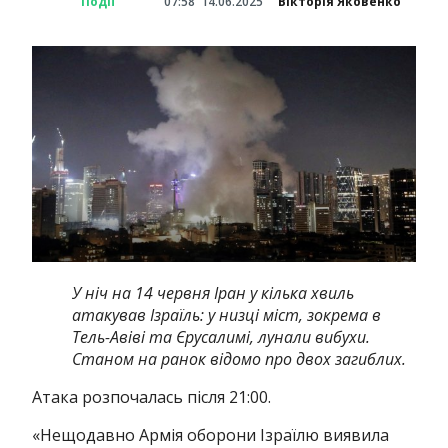
Події
07:58
14.06.2025
Вікторія Яковенко
У ніч на 14 червня Іран у кілька хвиль
атакував Ізраїль: у низці міст, зокрема в
Тель-Авіві та Єрусалимі, лунали вибухи.
Станом на ранок відомо про двох загиблих.
Атака розпочалась після 21:00.
«Нещодавно Армія оборони Ізраїлю виявила