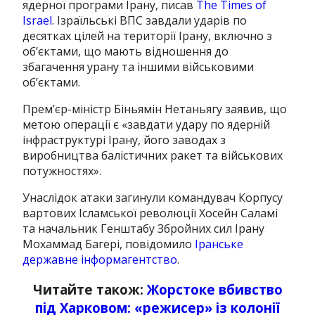
ядерної програми Ірану, писав
The Times of
Israel
. Ізраїльські ВПС завдали ударів по
десятках цілей на території Ірану, включно з
об’єктами, що мають відношення до
збагачення урану та іншими військовими
об’єктами.
Прем’єр-міністр Біньямін Нетаньягу заявив, що
метою операції є «завдати удару по ядерній
інфраструктурі Ірану, його заводах з
виробництва балістичних ракет та військових
потужностях».
Унаслідок атаки загинули командувач Корпусу
вартових Ісламської революції Хосейн Саламі
та начальник Генштабу Збройних сил Ірану
Мохаммад Багері, повідомило
Іранське
державне інформагентство
.
Читайте також:
Жорстоке вбивство
під Харковом: «режисер» із колонії