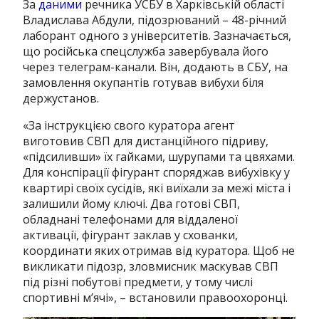
За
даними
речника УСБУ в Харківській області
Владислава Абдули, підозрюваний – 48-річний
лаборант одного з університетів. Зазначається,
що російська спецслужба завербувала його
через телеграм-канали. Він, додають в СБУ, на
замовлення окупантів готував вибухи біля
держустанов.
«За інструкцією свого куратора агент
виготовив СВП для дистанційного підриву,
«підсиливши» їх гайками, шурупами та цвяхами.
Для конспірації фігурант споряджав вибухівку у
квартирі своїх сусідів, які виїхали за межі міста і
залишили йому ключі. Два готові СВП,
обладнані телефонами для віддаленої
активації, фігурант заклав у схованки,
координати яких отримав від куратора. Щоб не
викликати підозр, зловмисник маскував СВП
під різні побутові предмети, у тому числі
спортивні м’ячі», – встановили правоохоронці.