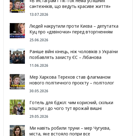
«В Інстаграм і Тік-Ток нема успішних
сантехніків, що ведуть красиве життя»
13.07.2026
Людей накрутили проти Києва – депутатка
Куц про «дзвіночки» перед вторгненням
25.06.2026
Раніше війні кінець, ніж чоловіків з України
позбавлять захисту ЄС – Лібанова
11.06.2026
Мер Харкова Терехов став флагманом
нового політичного проєкту – політолог
30.05.2026
Готель для бджіл: чим корисний, скільки
коштує і до чого тут врожай вишні
29.05.2026
Ми навіть робили труни – мер Чугуєва,
міста, яке встояло попри все