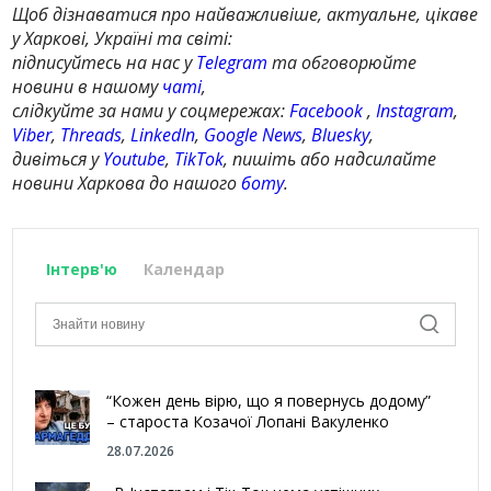
Щоб дізнаватися про найважливіше, актуальне, цікаве
у Харкові, Україні та світі:
підписуйтесь на нас у
Telegram
та обговорюйте
новини в нашому
чаті
,
слідкуйте за нами у соцмережах:
Facebook
,
Instagram
,
Viber
,
Threads
,
LinkedIn
,
Google News
,
Bluesky
,
дивіться у
Youtube
,
TikTok
, пишіть або надсилайте
новини Харкова до нашого
боту
.
Інтерв'ю
Календар
“Кожен день вірю, що я повернусь додому”
– староста Козачої Лопані Вакуленко
28.07.2026