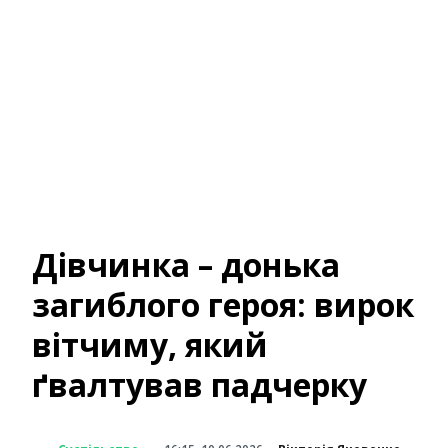
Дівчинка – донька
загиблого героя: вирок
вітчиму, який
ґвалтував падчерку