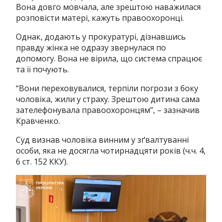
Вона довго мовчала, але зрештою наважилася
розповісти матері, кажуть правоохоронці.
Однак, додають у прокуратурі, дізнавшись
правду жінка не одразу звернулася по
допомогу. Вона не вірила, що система спрацює
та її почують.
“Вони переховувалися, терпіли погрози з боку
чоловіка, жили у страху. Зрештою дитина сама
зателефонувала правоохоронцям”, – зазначив
Кравченко.
Суд визнав чоловіка винним у зґвалтуванні
особи, яка не досягла чотирнадцяти років (ч.ч. 4,
6 ст. 152 ККУ).