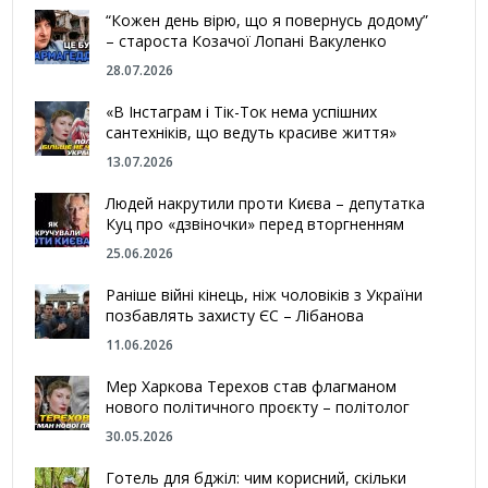
“Кожен день вірю, що я повернусь додому”
– староста Козачої Лопані Вакуленко
28.07.2026
«В Інстаграм і Тік-Ток нема успішних
сантехніків, що ведуть красиве життя»
13.07.2026
Людей накрутили проти Києва – депутатка
Куц про «дзвіночки» перед вторгненням
25.06.2026
Раніше війні кінець, ніж чоловіків з України
позбавлять захисту ЄС – Лібанова
11.06.2026
Мер Харкова Терехов став флагманом
нового політичного проєкту – політолог
30.05.2026
Готель для бджіл: чим корисний, скільки