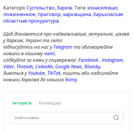
Категорії:
Суспільство
,
Харків
; Теги:
изнасиловал
,
пожизненное
,
приговор
,
харківщина
,
Харьковская
областная прокуратура
;
Щоб дізнаватися про найважливіше, актуальне, цікаве
у Харкові, Україні та світі:
підписуйтесь на нас у
Telegram
та обговорюйте
новини в нашому
чаті
,
слідкуйте за нами у соцмережах:
Facebook
,
Instagram
,
Viber
,
Threads
,
LinkedIn
,
Google News
,
Bluesky
,
дивіться у
Youtube
,
TikTok
, пишіть або надсилайте
новини Харкова до нашого
боту
.
Інтерв'ю
Календар