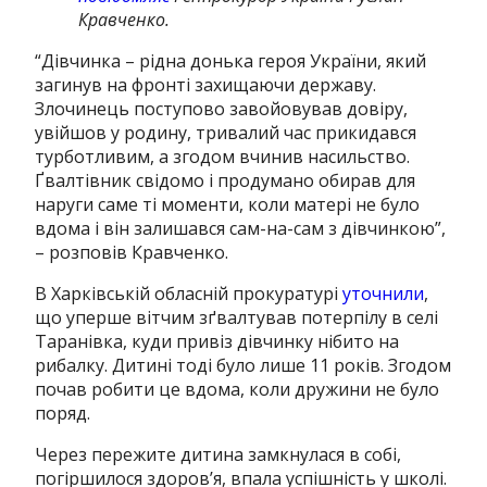
Кравченко.
“Дівчинка – рідна донька героя України, який
загинув на фронті захищаючи державу.
Злочинець поступово завойовував довіру,
увійшов у родину, тривалий час прикидався
турботливим, а згодом вчинив насильство.
Ґвалтівник свідомо і продумано обирав для
наруги саме ті моменти, коли матері не було
вдома і він залишався сам-на-сам з дівчинкою”,
– розповів Кравченко.
В Харківській обласній прокуратурі
уточнили
,
що уперше вітчим зґвалтував потерпілу в селі
Таранівка, куди привіз дівчинку нібито на
рибалку. Дитині тоді було лише 11 років. Згодом
почав робити це вдома, коли дружини не було
поряд.
Через пережите дитина замкнулася в собі,
погіршилося здоров’я, впала успішність у школі.