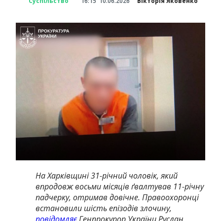
Суспільство
16:15
10.06.2026
Вікторія Яковенко
На Харківщині 31-річний чоловік, який
впродовж восьми місяців ґвалтував 11-річну
падчерку, отримав довічне. Правоохоронці
встановили шість епізодів злочину,
повідомляє
Генпрокурор України Руслан