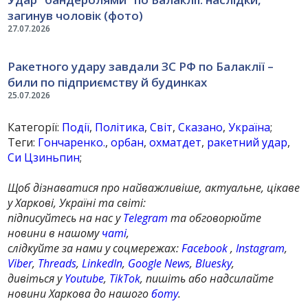
загинув чоловік (фото)
27.07.2026
Ракетного удару завдали ЗС РФ по Балаклії –
били по підприємству й будинках
25.07.2026
Категорії:
Події
,
Політика
,
Світ
,
Сказано
,
Україна
;
Теги:
Гончаренко.
,
орбан
,
охматдет
,
ракетний удар
,
Си Цзиньпин
;
Щоб дізнаватися про найважливіше, актуальне, цікаве
у Харкові, Україні та світі:
підписуйтесь на нас у
Telegram
та обговорюйте
новини в нашому
чаті
,
слідкуйте за нами у соцмережах:
Facebook
,
Instagram
,
Viber
,
Threads
,
LinkedIn
,
Google News
,
Bluesky
,
дивіться у
Youtube
,
TikTok
, пишіть або надсилайте
новини Харкова до нашого
боту
.