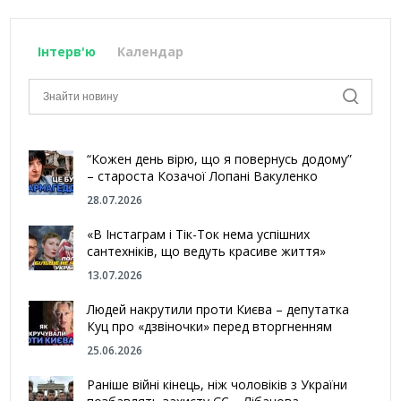
Інтерв'ю
Календар
“Кожен день вірю, що я повернусь додому”
– староста Козачої Лопані Вакуленко
28.07.2026
«В Інстаграм і Тік-Ток нема успішних
сантехніків, що ведуть красиве життя»
13.07.2026
Людей накрутили проти Києва – депутатка
Куц про «дзвіночки» перед вторгненням
25.06.2026
Раніше війні кінець, ніж чоловіків з України