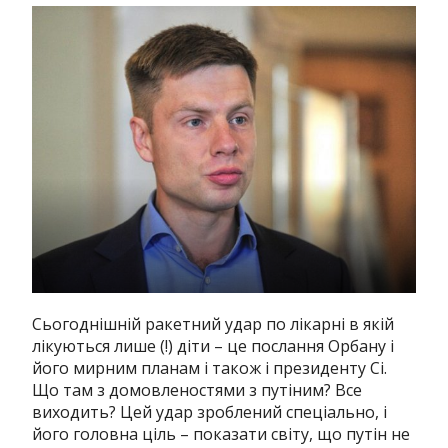
Сьогоднішній ракетний удар по лікарні в якій
лікуються лише (!) діти – це послання Орбану і
його мирним планам і також і президенту Сі.
Що там з домовленостями з путіним? Все
виходить? Цей удар зроблений спеціально, і
його головна ціль – показати світу, що путін не