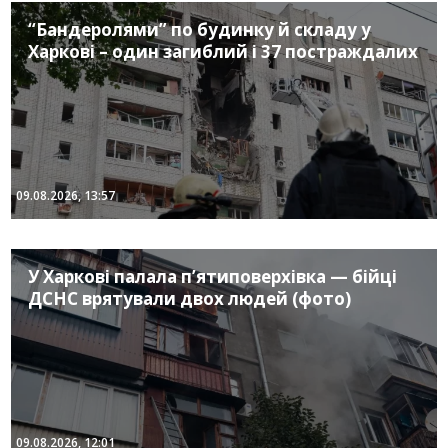
“Бандеролями” по будинку й складу у
Харкові – один загиблий і 37 постраждалих
09.08.2026, 13:57
У Харкові палала п’ятиповерхівка — бійці
ДСНС врятували двох людей (фото)
09.08.2026, 12:01