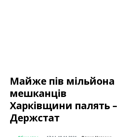
Майже пів мільйона
мешканців
Харківщини палять –
Держстат