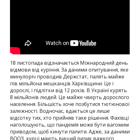
18 листопада відзначається Міжнародний день
відмови від куріння. За даними опитування, яке
минулоріч проводив Держстат, палять майже
пів мільйона мешканців Харківщини. Це і
дорослі, і підлітки від 12 років. В Україні курять
8 мільйонів людей. Це майже чверть дорослого
населення. Більшість хоче позбутися тютюнової
залежності. Водночас, вдається це лише
відсотку тих, хто прийняв таке рішення. Фахівці
наголошують, що пандемія може бути вагомим
приводом, щоб кинути палити. Адже, за даними
ВООЗ, курці мають вищий ризик важкого