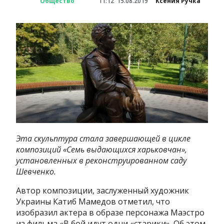
Общество
11:12
15.08.2019
Ксения Ручка
Эта скульптура стала завершающей в цикле
композиций «Семь выдающихся харьковчан»,
установленных в реконструированном саду
Шевченко.
Автор композиции, заслуженный художник
Украины Катиб Мамедов отметил, что
изобразил актера в образе персонажа Маэстро
из фильма «В бой идут одни «старики». Об этом