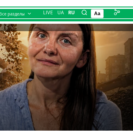
LIVE
UA
RU
Все разделы
Aa