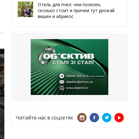
Отель для пчел: чем полезен,
сколько стоит и причем тут урожай
вишен и абрикос
29.05.2026
Мы даже делали гробы — мэр
Чугуева, города, который устоял,
несмотря ни на что
21.05.2026
«ТЦК нарушает закон? Пусть
платят!» Как благодаря штрафу
женщину сняли с учета
15.05.2026
Читайте нас в соцсетях