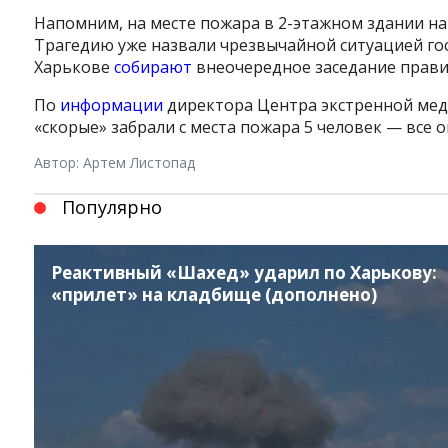
Напомним, на месте пожара в 2-этажном здании на
Трагедию уже назвали чрезвычайной ситуацией гос
Харькове
собирают
внеочередное заседание прави
По
информации
директора Центра экстренной ме
«скорые» забрали с места пожара 5 человек — все о
Автор: Артем Листопад
Популярно
Instagram
Facebook
Twitter
Youtube
Реактивный «Шахед» ударил по Харькову:
«прилет» на кладбище (дополнено)