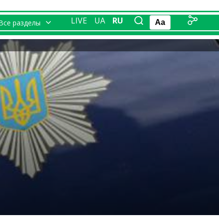
LIVE
UA
RU
Все разделы
Aa