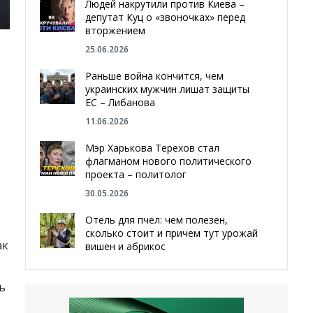
Людей накрутили против Киева –
депутат Куц о «звоночках» перед
вторжением
25.06.2026
Раньше война кончится, чем
украинских мужчин лишат защиты
ЕС – Либанова
11.06.2026
Мэр Харькова Терехов стал
флагманом нового политического
проекта – политолог
30.05.2026
Отель для пчел: чем полезен,
сколько стоит и причем тут урожай
ак
вишен и абрикос
29.05.2026
ь
Мы даже делали гробы — мэр
Чугуева, города, который устоял,