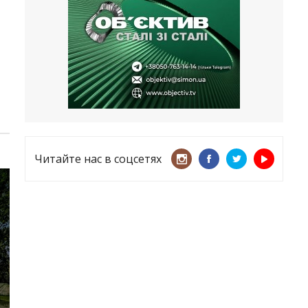
несмотря ни на что
21.05.2026
«ТЦК нарушает закон? Пусть
платят!» Как благодаря штрафу
женщину сняли с учета
15.05.2026
Читайте нас в соцсетях