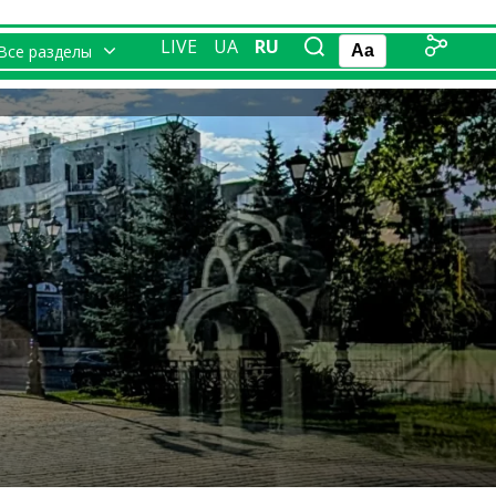
LIVE
UA
RU
Все разделы
Aa