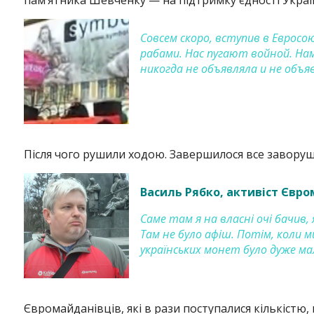
пам’ятника Шевченку — на підтримку єдності Україн
Совсем скоро, вступив в Еврос
рабами. Нас пугают войной. На
никогда не объявляла и не объя
Після чого рушили ходою. Завершилося все заворуш
Instagram
Facebook
Twitter
Youtube
Василь Рябко, активіст Євр
Саме там я на власні очі бачив, 
Там не було афіш. Потім, коли м
українських монет було дуже мал
Євромайданівців, які в рази поступалися кількістю,