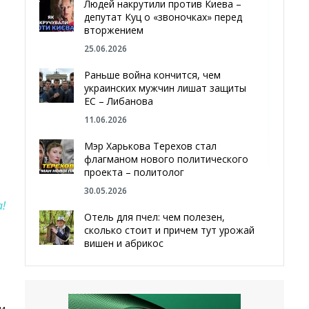
Людей накрутили против Киева –
депутат Куц о «звоночках» перед
вторжением
25.06.2026
Раньше война кончится, чем
украинских мужчин лишат защиты
ЕС – Либанова
11.06.2026
Мэр Харькова Терехов стал
флагманом нового политического
проекта – политолог
30.05.2026
!
Отель для пчел: чем полезен,
сколько стоит и причем тут урожай
вишен и абрикос
29.05.2026
Мы даже делали гробы — мэр
Чугуева, города, который устоял,