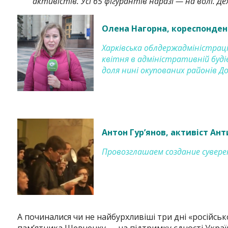
активістів. Усі 65 фігурантів наразі — на волі. Дех
Олена Нагорна, кореспонден
Харківська облдержадміністраці
квітня в адміністративній буді
доля нині окупованих районів До
Антон Гур’янов, активіст Ан
Провозглашаем создание суверен
А починалися чи не найбурхливіші три дні «російськ