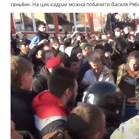
ганьби».
На цих кадрах можна побачити Василя Рябк