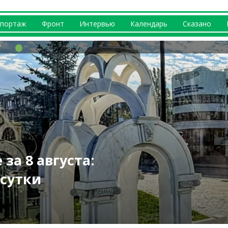
портаж
Фронт
Интервью
Календарь
Сказано
ршрутов
ЛА: чем била РФ
? Что происходит
вернусь домой» —
бласти: погиб
за 8 августа:
нонсируют на
оследствия
е (видео)
Вакуленко
жары (фото)
 сутки