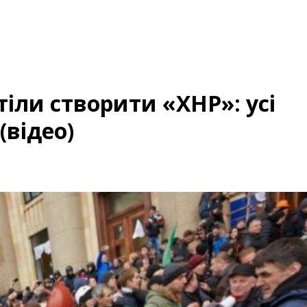
отіли створити «ХНР»: усі
(відео)