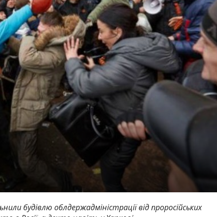
ільнили будівлю облдержадміністрації від проросійських