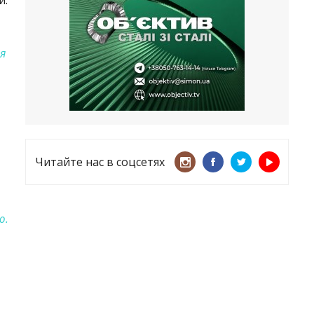
и.
несмотря ни на что
21.05.2026
«ТЦК нарушает закон? Пусть
я
платят!» Как благодаря штрафу
женщину сняли с учета
15.05.2026
Читайте нас в соцсетях
ю.