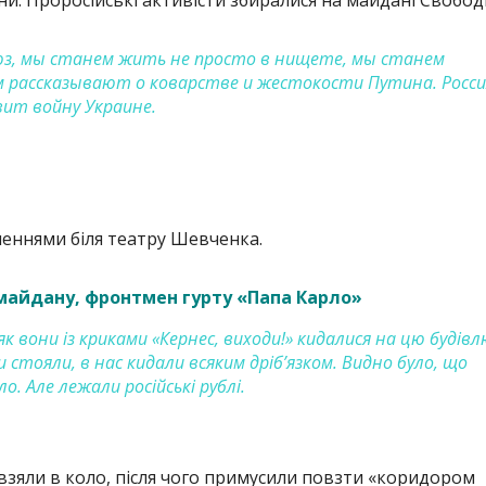
и. Проросійські активісти збиралися на майдані Свобод
оюз, мы станем жить не просто в нищете, мы станем
м рассказывают о коварстве и жестокости Путина. Росси
вит войну Украине.
еннями біля театру Шевченка.
омайдану, фронтмен гурту «Папа Карло»
як вони із криками «Кернес, виходи!» кидалися на цю будівл
и стояли, в нас кидали всяким дріб’язком. Видно було, що
о. Але лежали російські рублі.
 взяли в коло, після чого примусили повзти «коридором