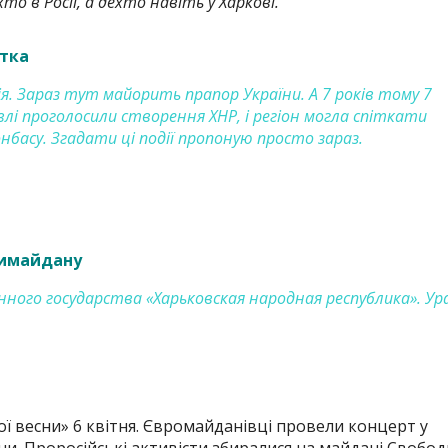
то в Росії, а дехто навіть у Харкові.
тка
я. Зараз тут майорить прапор України. А 7 років тому 7
влі проголосили створення ХНР, і регіон могла спіткати
нбасу. Згадати ці події пропоную просто зараз.
тимайдану
ного государства «Харьковская народная республика». Ура
ої весни» 6 квітня. Євромайданівці провели концерт у