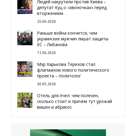
Людей накрутили против Киева –
депутат Куц о «звоночках» перед
вторжением
25.06.2026
Раньше война кончится, чем
украинских мужчин лишат защиты
ЕС – Либанова
11.06.2026
Мэр Харькова Терехов стал
флагманом нового политического
проекта – политолог
30.05.2026
Отель для пчел: чем полезен,
сколько стоит и причем тут урожай
вишен и абрикос
29.05.2026
Мы даже делали гробы — мэр
Чугуева, города, который устоял,