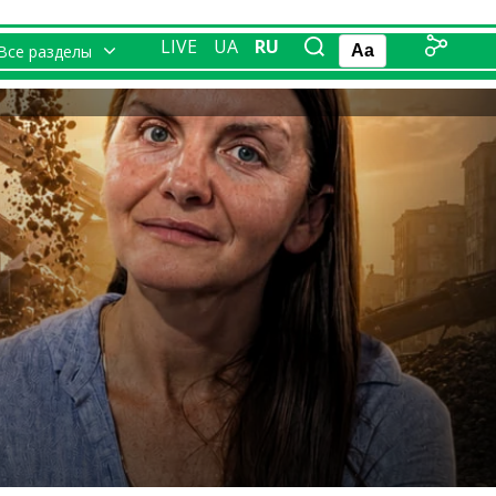
LIVE
UA
RU
Все разделы
Aa