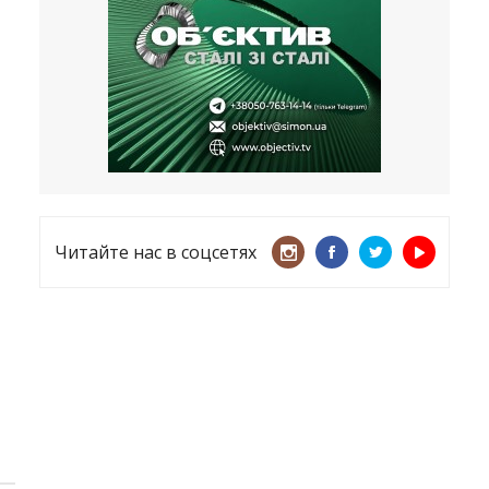
несмотря ни на что
21.05.2026
«ТЦК нарушает закон? Пусть
платят!» Как благодаря штрафу
женщину сняли с учета
15.05.2026
Читайте нас в соцсетях